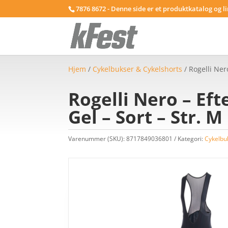
7876 8672 - Denne side er et produktkatalog og l
Hjem
/
Cykelbukser & Cykelshorts
/ Rogelli Ner
Rogelli Nero – Ef
Gel – Sort – Str. M
Varenummer (SKU):
8717849036801
Kategori:
Cykelbu