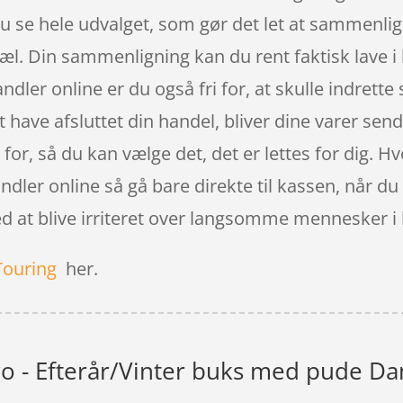
du se hele udvalget, som gør det let at sammenli
opæl. Din sammenligning kan du rent faktisk lave
dler online er du også fri for, at skulle indrette
t have afsluttet din handel, bliver dine varer send
t for, så du kan vælge det, det er lettes for dig. 
andler online så gå bare direkte til kassen, når du
d at blive irriteret over langsomme mennesker i
Touring
her.
ro - Efterår/Vinter buks med pude Dam