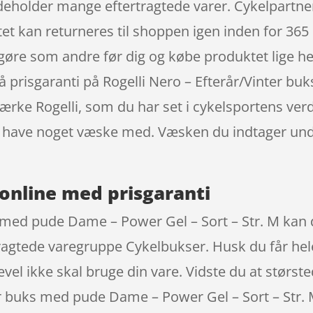
deholder mange eftertragtede varer. Cykelpartne
t kan returneres til shoppen igen inden for 365 d
 gøre som andre før dig og købe produktet lige he
gså prisgaranti på Rogelli Nero – Efterår/Vinter 
ærke Rogelli, som du har set i cykelsportens verd
ke have noget væske med. Væsken du indtager un
online med prisgaranti
ks med pude Dame – Power Gel – Sort – Str. M ka
tragtede varegruppe Cykelbukser. Husk du får hele
gevel ikke skal bruge din vare. Vidste du at størs
er buks med pude Dame – Power Gel – Sort – Str.