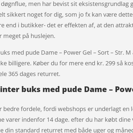
 døgnflue, men har bevist sit eksistensgrundlag g
 sikkert noget for dig, som jo fx kan være dette
 end i butikker- det er effekten af, at den attrak
 meget på huslejen.
buks med pude Dame – Power Gel – Sort – Str. M al
ke billigere. Køber du for mere end kr. 299 så kost
ele 365 dages returret.
Vinter buks med pude Dame – Power
 bedre fordele, fordi webshops er underlagt en l
dine varer indenfor 14 dage. efter du har købt din
e din standard returret med både uger og måne