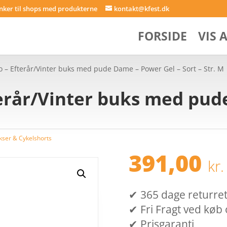
inker til shops med produkterne
kontakt@kfest.dk
FORSIDE
VIS 
o – Efterår/Vinter buks med pude Dame – Power Gel – Sort – Str. M
terår/Vinter buks med pu
kser & Cykelshorts
391,00
kr.
✔ 365 dage returret (
✔ Fri Fragt ved køb 
✔ Prisgaranti