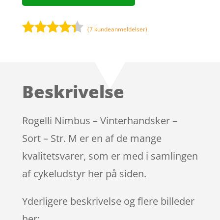
(
7
kundeanmeldelser)
Bedømt
som
4.2
ud af 5
baseret
Beskrivelse
på
kundebedø
mmelser
Rogelli Nimbus – Vinterhandsker –
Sort – Str. M er en af de mange
kvalitetsvarer, som er med i samlingen
af cykeludstyr her på siden.
Yderligere beskrivelse og flere billeder
her: