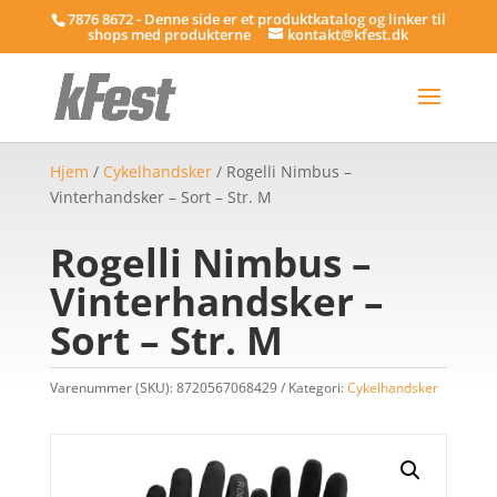
7876 8672 - Denne side er et produktkatalog og linker til
shops med produkterne
kontakt@kfest.dk
Hjem
/
Cykelhandsker
/ Rogelli Nimbus –
Vinterhandsker – Sort – Str. M
Rogelli Nimbus –
Vinterhandsker –
Sort – Str. M
Varenummer (SKU):
8720567068429
Kategori:
Cykelhandsker