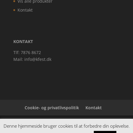
Vis alle produkter
Kontakt
KONTAKT
Tlf: 7876 8672
Mail:
info@kfest.dk
Cookie- og privatlivspolitik
Kontakt
Denne hjemmeside samler et bredt udvalg af
Denne hjemmeside bruger cookies til at forbedre din oplevelse.
spændende varer. Siden er et affiiliatesite, og nogle