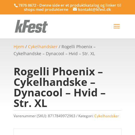
7876 8672 - Denne side er et produktkatalog og linker til
shops med produkterne
kontakt@kfest.dk
Hjem
/
Cykelhandsker
/ Rogelli Phoenix –
Cykelhandske – Dynacool – Hvid – Str. XL
Rogelli Phoenix –
Cykelhandske –
Dynacool – Hvid –
Str. XL
Varenummer (SKU):
8717849972963
Kategori:
Cykelhandsker