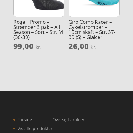
Rogelli Promo –
Giro Comp Racer –
Strømper 3 pak – All
Cykelstrømper –
Season – Sort – Str. M
15cm skaft – Str. 37-
(36-39)
39 (S) – Glaicer
99,00
26,00
kr.
kr.
Forside
Oversigt artikler
Vis alle produkter