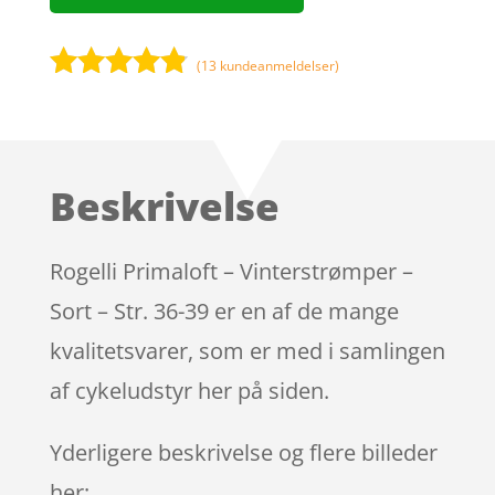
(
13
kundeanmeldelser)
Bedømt
som
4.7
ud af 5
baseret på
Beskrivelse
kundebedø
mmelser
Rogelli Primaloft – Vinterstrømper –
Sort – Str. 36-39 er en af de mange
kvalitetsvarer, som er med i samlingen
af cykeludstyr her på siden.
Yderligere beskrivelse og flere billeder
her: