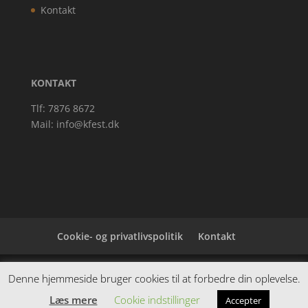
Kontakt
KONTAKT
Tlf: 7876 8672
Mail:
info@kfest.dk
Cookie- og privatlivspolitik
Kontakt
Denne hjemmeside samler et bredt udvalg af
Denne hjemmeside bruger cookies til at forbedre din oplevelse.
spændende varer. Siden er et affiiliatesite, og nogle
Læs mere
Cookie indstillinger
Accepter
links kan være affiliatelinks.