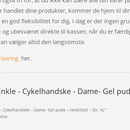
 også fri for, at du ikke kan bære alle din varer 
har handlet dine produkter, kommer de hjem til din
en god fleksibilitet for dig. I dag er der ingen gru
t og ubesværet direkte til kassen, når du er færdi
man vælger altid den langsomste.
Touring
her.
inkle - Cykelhandske - Dame- Gel pude
 – Cykelhandske – Dame- Gel pude – Hvid/Sort – Str. XL”
else.