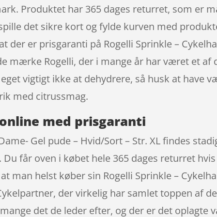
mark. Produktet har 365 dages returret, som er m
pille det sikre kort og fylde kurven med produktet 
e at der er prisgaranti på Rogelli Sprinkle – Cyke
fede mærke Rogelli, der i mange år har været et af 
meget vigtigt ikke at dehydrere, så husk at have
rik med citrussmag.
online med prisgaranti
Dame- Gel pude – Hvid/Sort – Str. XL findes stadig
u får oven i købet hele 365 dages returret hvis 
 at man helst køber sin Rogelli Sprinkle – Cykel
Cykelpartner, der virkelig har samlet toppen af 
ange det de leder efter, og der er det oplagte va