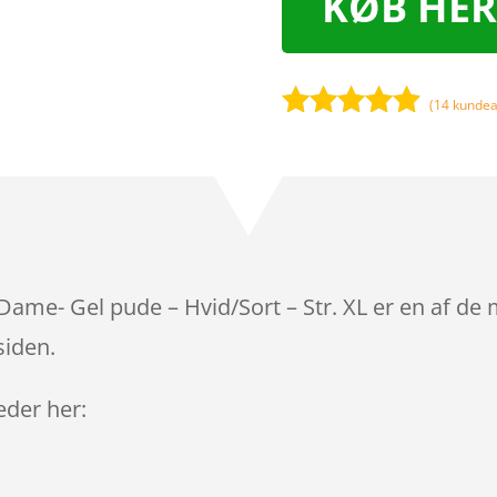
KØB HER
(
14
kundea
Bedømt
som
4.8
ud af 5
baseret på
kundebedø
mmelser
 Dame- Gel pude – Hvid/Sort – Str. XL er en af d
siden.
leder her: