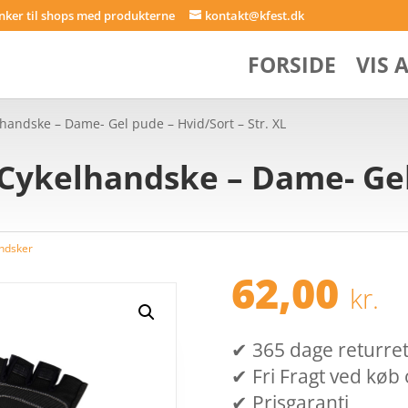
inker til shops med produkterne
kontakt@kfest.dk
FORSIDE
VIS 
lhandske – Dame- Gel pude – Hvid/Sort – Str. XL
– Cykelhandske – Dame- Ge
ndsker
62,00
kr.
✔ 365 dage returret (
✔ Fri Fragt ved køb 
✔ Prisgaranti