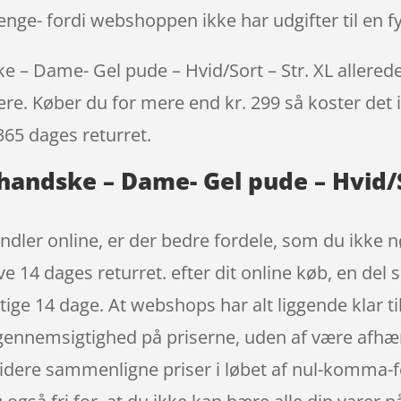
nge- fordi webshoppen ikke har udgifter til en fy
e – Dame- Gel pude – Hvid/Sort – Str. XL allerede 
igere. Køber du for mere end kr. 299 så koster det i
365 dages returret.
lhandske – Dame- Gel pude – Hvid/S
ndler online, er der bedre fordele, som du ikke nø
e 14 dages returret. efter dit online køb, en de
ige 14 dage. At webshops har alt liggende klar til
 gennemsigtighed på priserne, uden af være afhæn
videre sammenligne priser i løbet af nul-komma