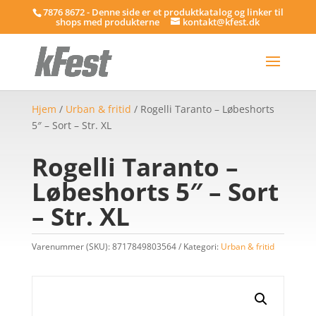
7876 8672 - Denne side er et produktkatalog og linker til
shops med produkterne
kontakt@kfest.dk
Hjem
/
Urban & fritid
/ Rogelli Taranto – Løbeshorts
5″ – Sort – Str. XL
Rogelli Taranto –
Løbeshorts 5″ – Sort
– Str. XL
Varenummer (SKU):
8717849803564
Kategori:
Urban & fritid