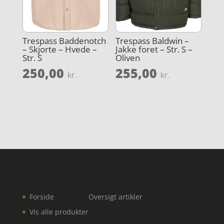
Trespass Baddenotch
Trespass Baldwin –
– Skjorte – Hvede –
Jakke foret – Str. S –
Str. S
Oliven
250,00
255,00
kr.
kr.
Forside
Oversigt artikler
Vis alle produkter