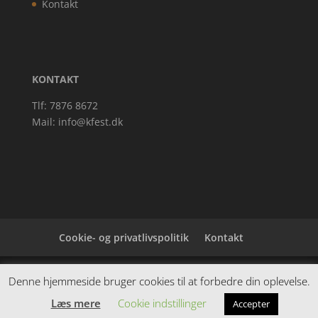
Kontakt
KONTAKT
Tlf: 7876 8672
Mail:
info@kfest.dk
Cookie- og privatlivspolitik
Kontakt
Denne hjemmeside samler et bredt udvalg af
Denne hjemmeside bruger cookies til at forbedre din oplevelse.
spændende varer. Siden er et affiiliatesite, og nogle
Læs mere
Cookie indstillinger
Accepter
links kan være affiliatelinks.