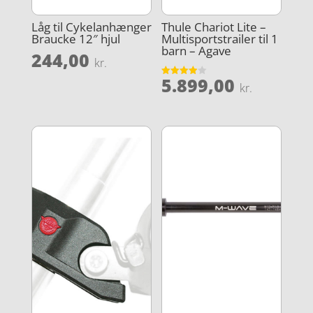
Låg til Cykelanhænger
Thule Chariot Lite –
Braucke 12″ hjul
Multisportstrailer til 1
barn – Agave
244,00
kr.
5.899,00
Vurderet
kr.
3.9
ud af 5