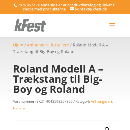
7876 8672 - Denne side er et produktkatalog og linker til
shops med produkterne
kontakt@kfest.dk
Hjem
/
Anhængere & trailere
/ Roland Modell A –
Trækstang til Big-Boy og Roland
Roland Modell A –
Trækstang til Big-
Boy og Roland
Varenummer (SKU):
4043598257896
Kategori:
Anhængere &
trailere