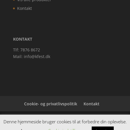
Kontakt
KONTAKT
Tlf: 7876 8672
Mail:
info@kfest.dk
Cookie- og privatlivspolitik
Kontakt
Denne hjemmeside samler et bredt udvalg af
Denne hjemmeside bruger cookies til at forbedre din oplevelse.
spændende varer. Siden er et affiiliatesite, og nogle