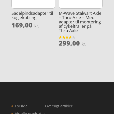
Sadelpindsadapter til
M-Wave Stalwart Axle
kuglekobling
– Thru-Axle – Med
adapter til montering
169,00
af cykeltrailer på
kr.
Thru-Axle
299,00
Vurderet
kr.
4.1
ud af 5
Forside
Oversigt artikler
Vis alle produkter