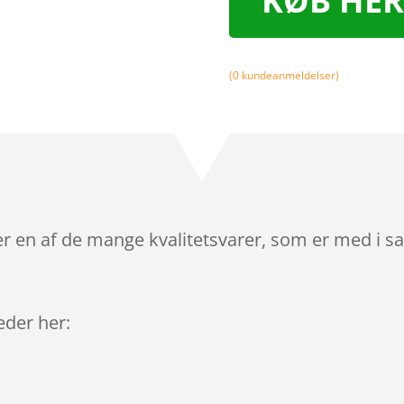
KØB HER
(
0
kundeanmeldelser)
r en af de mange kvalitetsvarer, som er med i s
leder her: