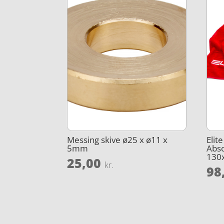
Messing skive ø25 x ø11 x
Elit
5mm
Abs
130
25,00
kr.
98