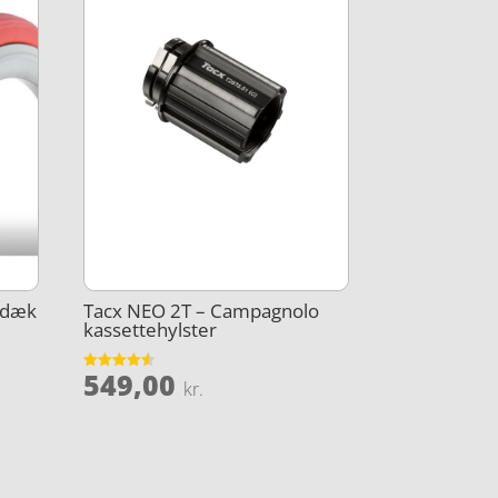
dedæk
Tacx NEO 2T – Campagnolo
kassettehylster
549,00
Vurderet
kr.
4.5
ud af 5