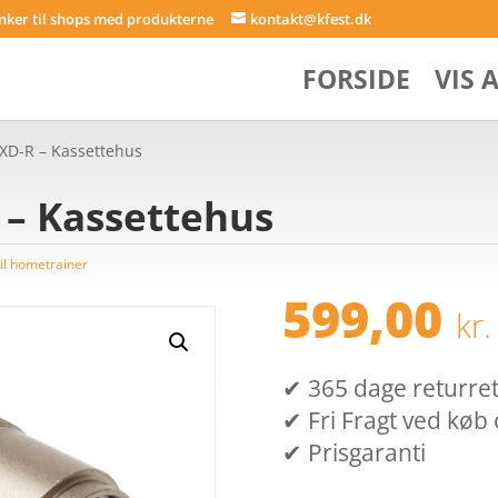
inker til shops med produkterne
kontakt@kfest.dk
FORSIDE
VIS 
 XD-R – Kassettehus
 – Kassettehus
til hometrainer
599,00
kr.
✔ 365 dage returret (
✔ Fri Fragt ved køb 
✔ Prisgaranti