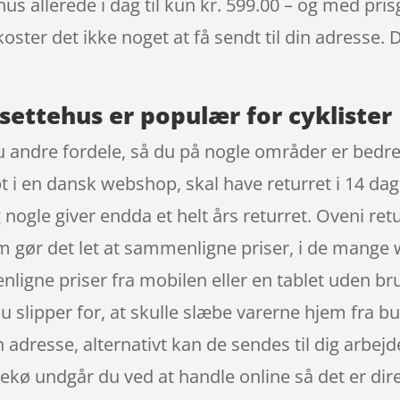
 allerede i dag til kun kr. 599.00 – og med prisga
oster det ikke noget at få sendt til din adresse. 
settehus er populær for cyklister
 andre fordele, så du på nogle områder er bedre s
t i en dansk webshop, skal have returret i 14 dage
ogle giver endda et helt års returret. Oveni retu
om gør det let at sammenligne priser, i de mang
igne priser fra mobilen eller en tablet uden bru
du slipper for, at skulle slæbe varerne hjem fra b
adresse, alternativt kan de sendes til dig arbejd
sekø undgår du ved at handle online så det er dire