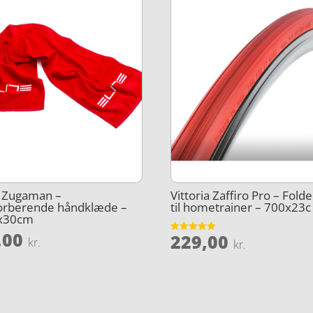
e Zugaman –
Vittoria Zaffiro Pro – Fol
orberende håndklæde –
til hometrainer – 700x23c
x30cm
,00
229,00
Vurderet
kr.
kr.
4.9
ud af 5