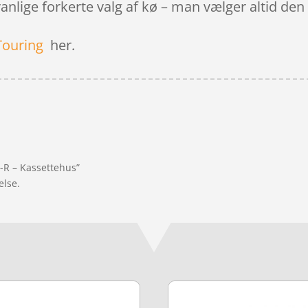
anlige forkerte valg af kø – man vælger altid de
Touring
her.
D-R – Kassettehus”
else.