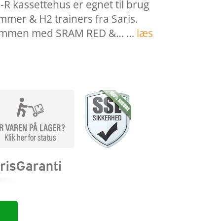
-R kassettehus er egnet til brug
mer & H2 trainers fra Saris.
sammen med SRAM RED &… …
læs