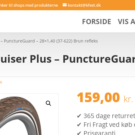
inker til shops med produkterne
kontakt@kfest.dk
FORSIDE
VIS 
 – PunctureGuard – 28×1,40 (37-622) Brun refleks
uiser Plus – PunctureGuard
æk
159,00
kr.
✔ 365 dage returret (
✔ Fri Fragt ved køb 
✔ Prisgaranti