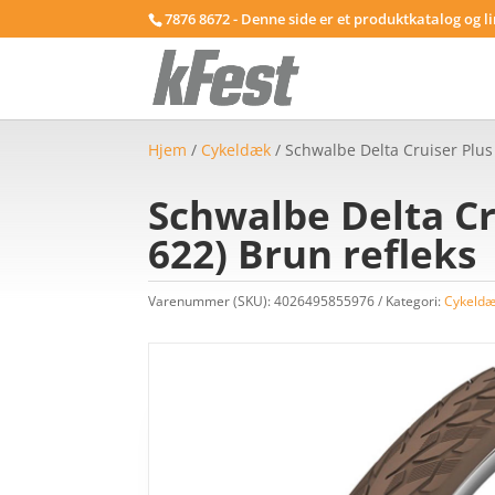
7876 8672 - Denne side er et produktkatalog og l
Hjem
/
Cykeldæk
/ Schwalbe Delta Cruiser Plus
Schwalbe Delta Cr
622) Brun refleks
Varenummer (SKU):
4026495855976
Kategori:
Cykeld