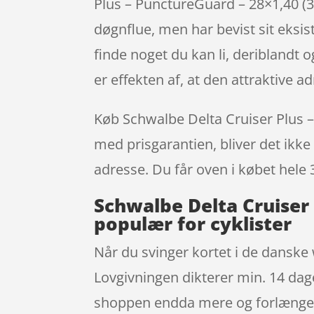
Plus – PunctureGuard – 28×1,40 (3
døgnflue, men har bevist sit eksi
finde noget du kan li, deriblandt 
er effekten af, at den attraktive
Køb Schwalbe Delta Cruiser Plus – 
med prisgarantien, bliver det ikke 
adresse. Du får oven i købet hele 
Schwalbe Delta Cruiser 
populær for cyklister
Når du svinger kortet i de danske 
Lovgivningen dikterer min. 14 dages
shoppen endda mere og forlænger d