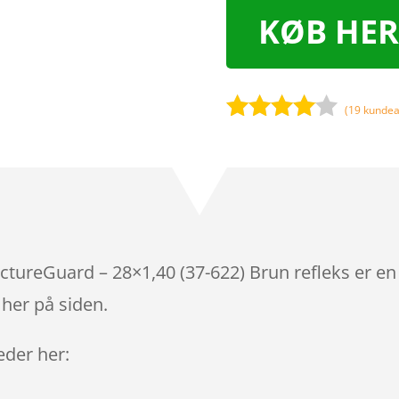
KØB HER
(
19
kundea
Bedømt
som
3.9
ud af 5
baseret
på
kundebed
ømmels
ctureGuard – 28×1,40 (37-622) Brun refleks er en
er
 her på siden.
leder her: