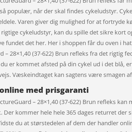
tureGuard – 28×1,40 (37-622) Brun refleks får man
å populær, når der skal findes cykeludstyr. Cyke
ele. Varen giver dig mulighed for at fortryde køb
 rigtige cykeludstyr, kan du spille det sikre kort
ve fundet det her. Her i shoppen får du oven i ha
 – 28×1,40 (37-622) Brun refleks fra det rigtig f
du er kommet afsted på din cykel ud i det blå, er 
vejs. Væskeindtaget kan sagtens være smagen af
online med prisgaranti
ctureGuard – 28×1,40 (37-622) Brun refleks kan 
k. Der kommer hele hele 365 dages returret der s
 Vidste du at størstedelen af dem der handler on