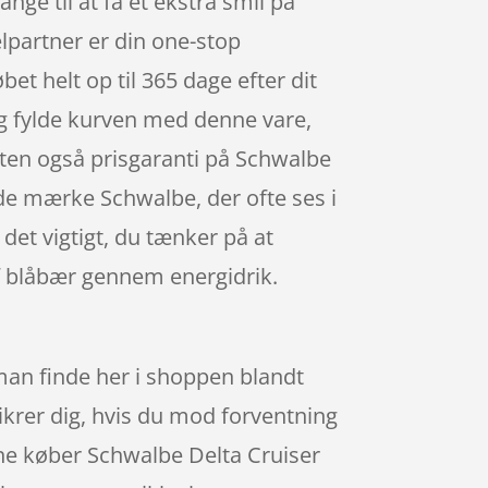
ge til at få et ekstra smil på
lpartner er din one-stop
et helt op til 365 dage efter dit
 og fylde kurven med denne vare,
tten også prisgaranti på Schwalbe
ede mærke Schwalbe, der ofte ses i
det vigtigt, du tænker på at
 blåbær gennem energidrik.
man finde her i shoppen blandt
ikrer dig, hvis du mod forventning
line køber Schwalbe Delta Cruiser