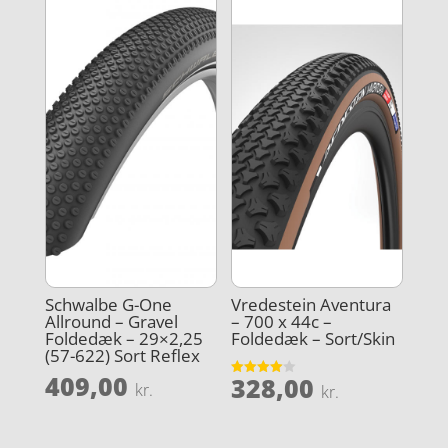
Schwalbe G-One
Vredestein Aventura
Allround – Gravel
– 700 x 44c –
Foldedæk – 29×2,25
Foldedæk – Sort/Skin
(57-622) Sort Reflex
409,00
328,00
Vurderet
kr.
kr.
4
ud af 5