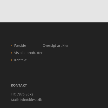
Forside
Oversigt artikler
Vis alle produkter
Kontakt
KONTAKT
Tlf: 7876 8672
Mail:
info@kfest.dk