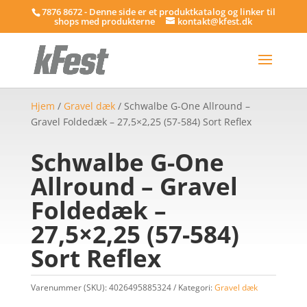
7876 8672 - Denne side er et produktkatalog og linker til
shops med produkterne
kontakt@kfest.dk
Hjem
/
Gravel dæk
/ Schwalbe G-One Allround –
Gravel Foldedæk – 27,5×2,25 (57-584) Sort Reflex
Schwalbe G-One
Allround – Gravel
Foldedæk –
27,5×2,25 (57-584)
Sort Reflex
Varenummer (SKU):
4026495885324
Kategori:
Gravel dæk