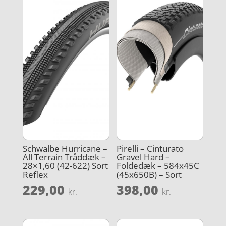
Schwalbe Hurricane –
Pirelli – Cinturato
All Terrain Tråddæk –
Gravel Hard –
28×1,60 (42-622) Sort
Foldedæk – 584x45C
Reflex
(45x650B) – Sort
229,00
398,00
kr.
kr.