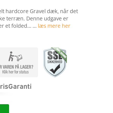
elt hardcore Gravel dæk, når det
ske terræn. Denne udgave er
er et folded… …
læs mere her