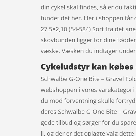
din cykel skal findes, så er du fak
fundet det her. Her i shoppen får
27,5×2,10 (54-584) Sort fra det a
skovbunden ligger for dine fødder
væske. Væsken du indtager under
Cykeludstyr kan købes 
Schwalbe G-One Bite – Gravel Fold
webshoppen i vores varekategori C
du mod forventning skulle fortryd
deres Schwalbe G-One Bite – Grav
gode tilbud og sørger for du spare
li, og der er det oplagte valg de