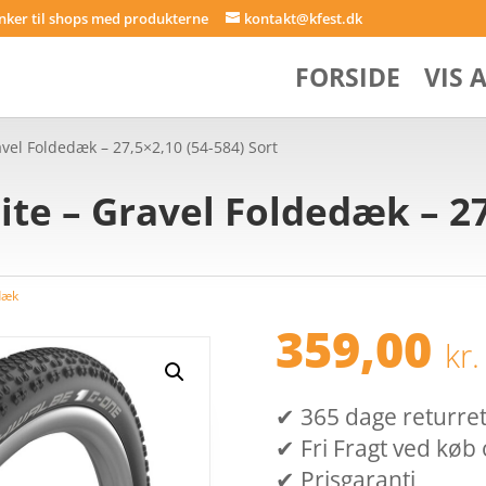
inker til shops med produkterne
kontakt@kfest.dk
FORSIDE
VIS 
vel Foldedæk – 27,5×2,10 (54-584) Sort
te – Gravel Foldedæk – 27
dæk
359,00
kr.
✔ 365 dage returret (
✔ Fri Fragt ved køb 
✔ Prisgaranti