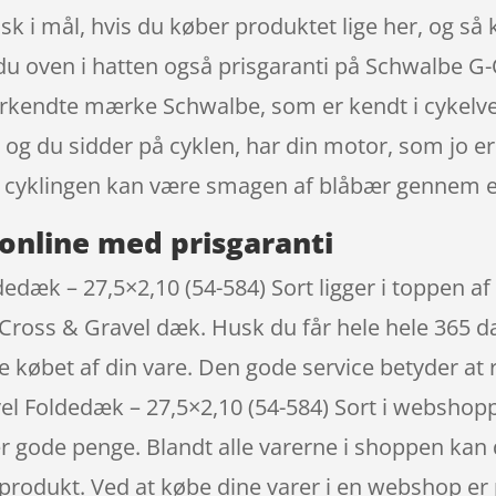
tisk i mål, hvis du køber produktet lige her, og s
 du oven i hatten også prisgaranti på Schwalbe G
nerkendte mærke Schwalbe, som er kendt i cykelv
 og du sidder på cyklen, har din motor, som jo er
 cyklingen kan være smagen af blåbær gennem e
online med prisgaranti
edæk – 27,5×2,10 (54-584) Sort ligger i toppen af
ross & Gravel dæk. Husk du får hele hele 365 dag
e købet af din vare. Den gode service betyder at
el Foldedæk – 27,5×2,10 (54-584) Sort i webshop
r gode penge. Blandt alle varerne i shoppen kan 
tte produkt. Ved at købe dine varer i en webshop 