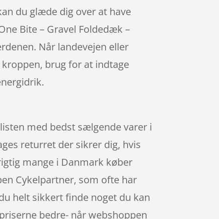
å kan du glæde dig over at have
-One Bite – Gravel Foldedæk –
erdenen. Når landevejen eller
 kroppen, brug for at indtage
nergidrik.
 listen med bedst sælgende varer i
es returret der sikrer dig, hvis
 rigtig mange i Danmark køber
pen Cykelpartner, som ofte har
du helt sikkert finde noget du kan
er priserne bedre- når webshoppen