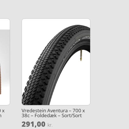
0 x
Vredestein Aventura – 700 x
n
38c – Foldedæk – Sort/Sort
291,00
kr.