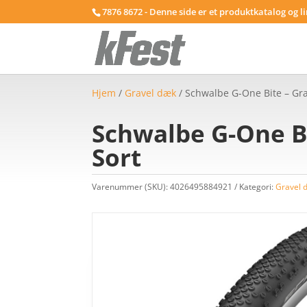
7876 8672 - Denne side er et produktkatalog og l
Hjem
/
Gravel dæk
/ Schwalbe G-One Bite – Gra
Schwalbe G-One Bi
Sort
Varenummer (SKU):
4026495884921
Kategori:
Gravel 