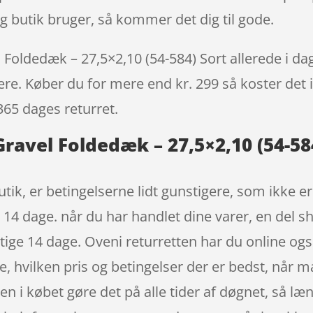
 butik bruger, så kommer det dig til gode.
oldedæk – 27,5×2,10 (54-584) Sort allerede i dag
igere. Køber du for mere end kr. 299 så koster det i
365 dages returret.
ravel Foldedæk – 27,5×2,10 (54-58
ik, er betingelserne lidt gunstigere, som ikke er 
i 14 dage. når du har handlet dine varer, en del 
ige 14 dage. Oveni returretten har du online også
, hvilken pris og betingelser der er bedst, når m
 i købet gøre det på alle tider af døgnet, så læn