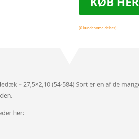
KØB HER
(
0
kundeanmeldelser)
edæk – 27,5×2,10 (54-584) Sort er en af de mange
iden.
leder her: