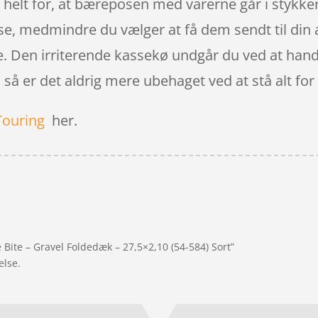
u helt for, at bæreposen med varerne går i stykke
sse, medmindre du vælger at få dem sendt til din
e. Den irriterende kassekø undgår du ved at handl
å er det aldrig mere ubehaget ved at stå alt for t
Touring
her.
Bite – Gravel Foldedæk – 27,5×2,10 (54-584) Sort”
else.