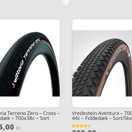
oria Terreno Zero – Cross –
Vredestein Aventura – 70
dæk – 700x38c – Sort
44c – Foldedæk – Sort/Ski
5,00
kr.
Vurderet