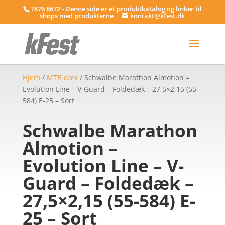
7876 8672 - Denne side er et produktkatalog og linker til
shops med produkterne
kontakt@kfest.dk
Hjem
/
MTB dæk
/ Schwalbe Marathon Almotion –
Evolution Line – V-Guard – Foldedæk – 27,5×2,15 (55-
584) E-25 – Sort
Schwalbe Marathon
Almotion –
Evolution Line – V-
Guard – Foldedæk –
27,5×2,15 (55-584) E-
25 – Sort