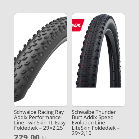
Schwalbe Racing Ray
Schwalbe Thunder
Addix Performance
Burt Addix Speed
Line TwinSkin TL-Easy
Evolution Line
Foldedæk – 29×2,25
LiteSkin Foldedæk –
29×2,10
229,00
kr.