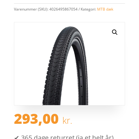
Varenummer (SKU):
4026495867054
Kategori:
MTB dæk
293,00
kr.
✔ 365 dage returret (ja et helt år)