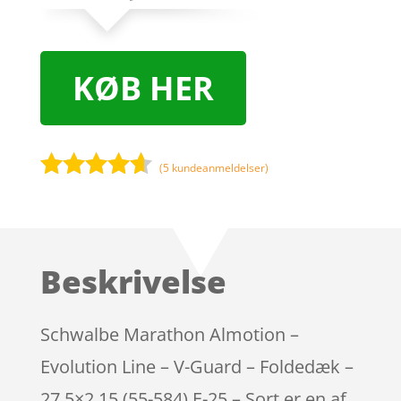
KØB HER
(
5
kundeanmeldelser)
Bedømt
som
4.5
ud af 5
baseret
Beskrivelse
på
kundebedø
mmelser
Schwalbe Marathon Almotion –
Evolution Line – V-Guard – Foldedæk –
27,5×2,15 (55-584) E-25 – Sort er en af