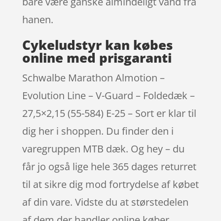
bare være ganske almindeligt vand fra
hanen.
Cykeludstyr kan købes
online med prisgaranti
Schwalbe Marathon Almotion –
Evolution Line – V-Guard – Foldedæk –
27,5×2,15 (55-584) E-25 – Sort er klar til
dig her i shoppen. Du finder den i
varegruppen MTB dæk. Og hey – du
får jo også lige hele 365 dages returret
til at sikre dig mod fortrydelse af købet
af din vare. Vidste du at størstedelen
af dem der handler online køber