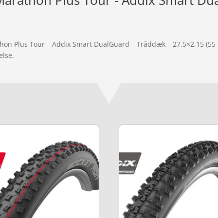
arathon Plus Tour - Addix Smart Du
hon Plus Tour – Addix Smart DualGuard – Tråddæk – 27,5×2,15 (55-5
else.