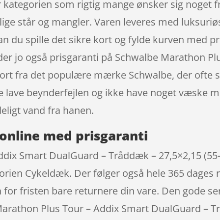
 kategorien som rigtig mange ønsker sig noget fr
lige står og mangler. Varen leveres med luksuriøs
kan du spille det sikre kort og fylde kurven med p
r der jo også prisgaranti på Schwalbe Marathon 
Sort fra det populære mærke Schwalbe, der ofte s
kke lave beynderfejlen og ikke have noget væske
eligt vand fra hanen.
online med prisgaranti
dix Smart DualGuard – Tråddæk – 27,5×2,15 (55-5
egorien Cykeldæk. Der følger også hele 365 dages 
 for fristen bare returnere din vare. Den gode ser
athon Plus Tour – Addix Smart DualGuard – Trå