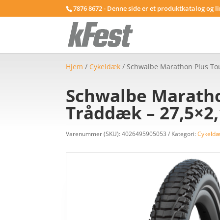
7876 8672 - Denne side er et produktkatalog og l
Hjem
/
Cykeldæk
/ Schwalbe Marathon Plus Tou
Schwalbe Maratho
Tråddæk – 27,5×2,1
Varenummer (SKU):
4026495905053
Kategori:
Cykeld