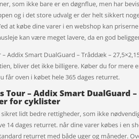
er, som ikke bare er en døgnflue, men har bevi
ppen og i det store udvalg er der helt sikkert nog
ed at købe dine varer i en webshop kan priserne f
husleje kan være meget lavere, da en god beligg
 Addix Smart DualGuard – Tråddæk – 27,5×2,15 (55
en, bliver det ikke billigere. Køber du for mere e
Du får oven i købet hele 365 dages returret.
 Tour – Addix Smart DualGuard – 
ær for cyklister
sikret lidt bedre rettigheder, som ikke nødvendigv
ve 14 dages returret. når dine varer købes i en 
standard returret med både uger og måneder. Ove