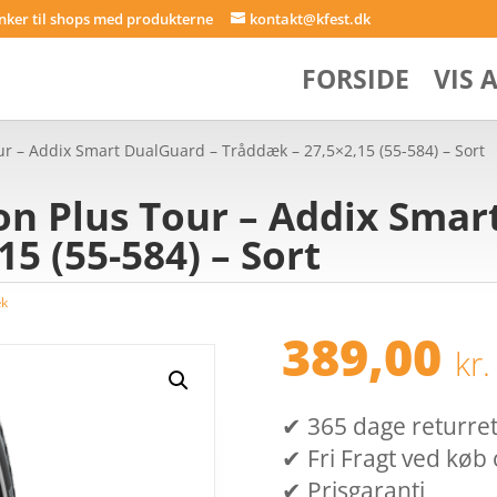
inker til shops med produkterne
kontakt@kfest.dk
FORSIDE
VIS 
r – Addix Smart DualGuard – Tråddæk – 27,5×2,15 (55-584) – Sort
n Plus Tour – Addix Smar
5 (55-584) – Sort
æk
389,00
kr.
✔ 365 dage returret (
✔ Fri Fragt ved køb 
✔ Prisgaranti