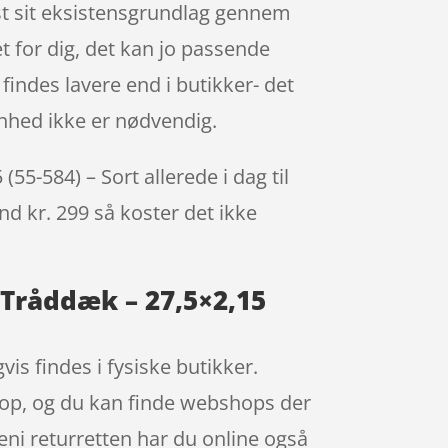
st sit eksistensgrundlag gennem
et for dig, det kan jo passende
indes lavere end i butikker- det
enhed ikke er nødvendig.
-584) – Sort allerede i dag til
nd kr. 299 så koster det ikke
Tråddæk – 27,5×2,15
is findes i fysiske butikker.
shop, og du kan finde webshops der
ni returretten har du online også