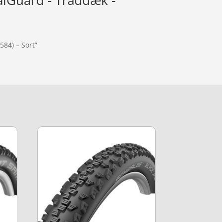
alGuard - Tråddæk -
84) – Sort”