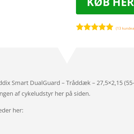
KØB HER
(
13
kundea
Bedømt
som
4.8
ud af 5
baseret på
kundebedø
mmelser
dix Smart DualGuard – Tråddæk – 27,5×2,15 (55-
ngen af cykeludstyr her på siden.
leder her: