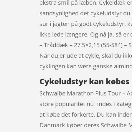
ekstra smil på læben. Cykeldæk er
sandsynlighed det cykeludstyr du 
sur i jagten på godt cykeludstyr, 
ikke lede længere. Og nå ja, så e
– Tråddæk – 27,5×2,15 (55-584) – 
Når du er ude at cykle, skal du i
cyklingen kan være ganske almind
Cykeludstyr kan købes 
Schwalbe Marathon Plus Tour – Ad
store popularitet nu findes i kat
at købe det forkerte. Du kan inden
Danmark køber deres Schwalbe Mar