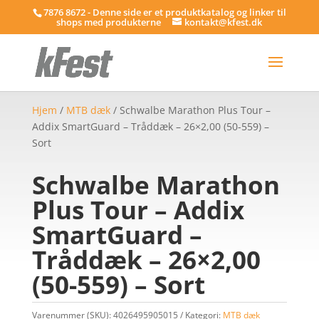
7876 8672 - Denne side er et produktkatalog og linker til
shops med produkterne
kontakt@kfest.dk
Hjem
/
MTB dæk
/ Schwalbe Marathon Plus Tour –
Addix SmartGuard – Tråddæk – 26×2,00 (50-559) –
Sort
Schwalbe Marathon
Plus Tour – Addix
SmartGuard –
Tråddæk – 26×2,00
(50-559) – Sort
Varenummer (SKU):
4026495905015
Kategori:
MTB dæk