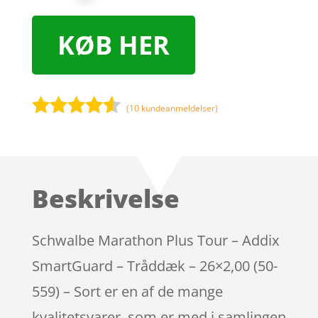
KØB HER
(
10
kundeanmeldelser)
Bedømt
som
4.4
ud af 5
baseret
Beskrivelse
på
kundebedø
mmelser
Schwalbe Marathon Plus Tour – Addix
SmartGuard – Tråddæk – 26×2,00 (50-
559) – Sort er en af de mange
kvalitetsvarer, som er med i samlingen