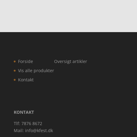
Forside
Oversigt artikler
Vis alle produkter
Kontakt
KONTAKT
Tlf: 7876 8672
Mail:
info@kfest.dk