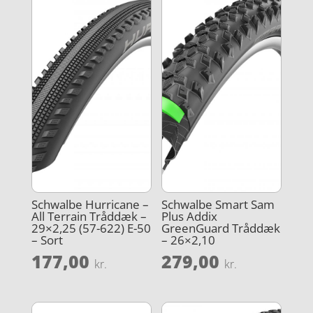
Schwalbe Hurricane –
Schwalbe Smart Sam
All Terrain Tråddæk –
Plus Addix
29×2,25 (57-622) E-50
GreenGuard Tråddæk
– Sort
– 26×2,10
177,00
279,00
kr.
kr.