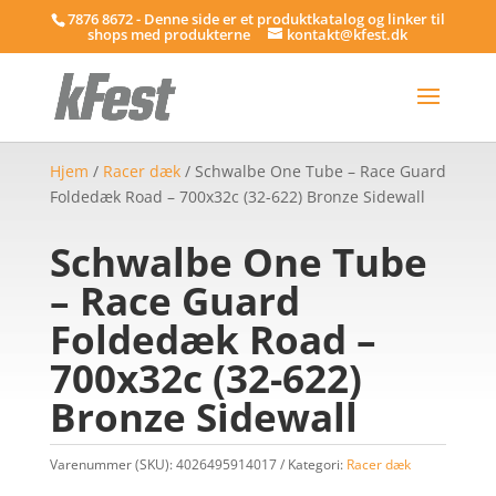
7876 8672 - Denne side er et produktkatalog og linker til
shops med produkterne
kontakt@kfest.dk
Hjem
/
Racer dæk
/ Schwalbe One Tube – Race Guard
Foldedæk Road – 700x32c (32-622) Bronze Sidewall
Schwalbe One Tube
– Race Guard
Foldedæk Road –
700x32c (32-622)
Bronze Sidewall
Varenummer (SKU):
4026495914017
Kategori:
Racer dæk