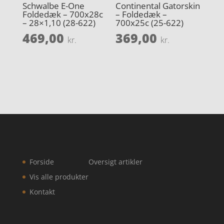
Schwalbe E-One
Continental Gatorskin
Foldedæk – 700x28c
– Foldedæk –
– 28×1,10 (28-622)
700x25c (25-622)
469,00
369,00
kr.
kr.
Forside
Oversigt artikler
Vis alle produkter
Kontakt