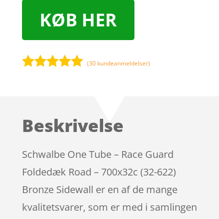
KØB HER
(
30
kundeanmeldelser)
Bedømt
som
5
ud
af 5
baseret på
Beskrivelse
kundebedøm
melser
Schwalbe One Tube – Race Guard
Foldedæk Road – 700x32c (32-622)
Bronze Sidewall er en af de mange
kvalitetsvarer, som er med i samlingen