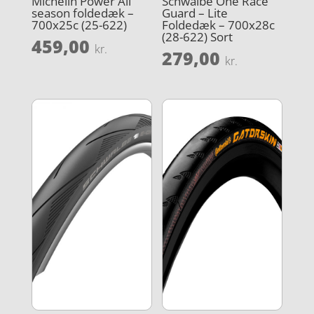
Michelin Power All
Schwalbe One Race
season foldedæk –
Guard – Lite
700x25c (25-622)
Foldedæk – 700x28c
(28-622) Sort
459,00
kr.
279,00
kr.