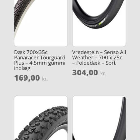
Dæk 700x35c
Vredestein – Senso All
Panaracer Tourguard
Weather – 700 x 25c
Plus – 4,5mm gummi
– Foldedæk – Sort
indlæg
304,00
kr.
169,00
kr.