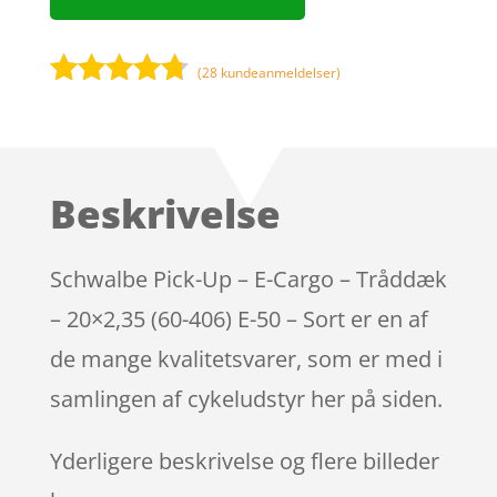
(
28
kundeanmeldelser)
Bedømt
som
4.6
ud af 5
baseret
Beskrivelse
på
kundebedø
mmelser
Schwalbe Pick-Up – E-Cargo – Tråddæk
– 20×2,35 (60-406) E-50 – Sort er en af
de mange kvalitetsvarer, som er med i
samlingen af cykeludstyr her på siden.
Yderligere beskrivelse og flere billeder