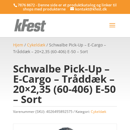
7876 8672 - Denne side er et produktkatalog og linker til
shops med produkterne
kontakt@kfest.dk
Hjem
/
Cykeldæk
/ Schwalbe Pick-Up – E-Cargo –
Tråddæk – 20×2,35 (60-406) E-50 – Sort
Schwalbe Pick-Up –
E-Cargo – Tråddæk –
20×2,35 (60-406) E-50
– Sort
Varenummer (SKU):
4026495892575
Kategori:
Cykeldæk