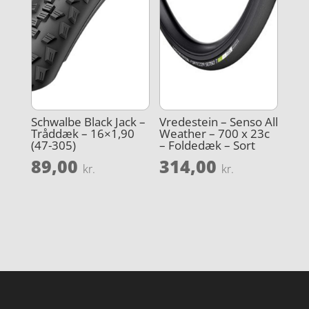
Schwalbe Black Jack –
Vredestein – Senso All
Tråddæk – 16×1,90
Weather – 700 x 23c
(47-305)
– Foldedæk – Sort
89,00
314,00
kr.
kr.