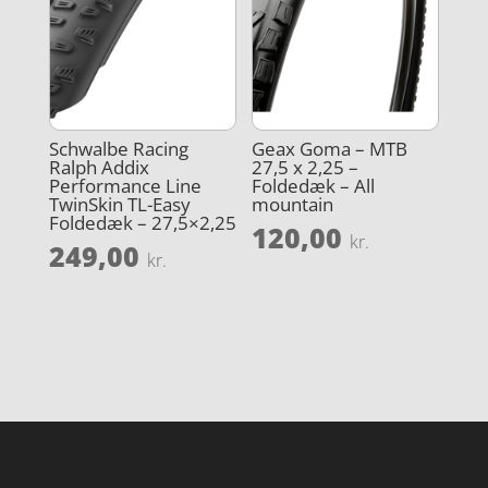
Schwalbe Racing
Geax Goma – MTB
Ralph Addix
27,5 x 2,25 –
Performance Line
Foldedæk – All
TwinSkin TL-Easy
mountain
Foldedæk – 27,5×2,25
120,00
kr.
249,00
kr.