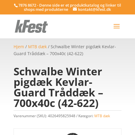
7876 8672 - Denne side er et produktkatalog og linker til
shops med produkterne
kontakt@kfest.dk
Hjem
/
MTB dæk
/ Schwalbe Winter pigdæk Kevlar-
Guard Tråddæk – 700x40c (42-622)
Schwalbe Winter
pigdæk Kevlar-
Guard Tråddæk –
700x40c (42-622)
Varenummer (SKU):
4026495825948
Kategori:
MTB dæk