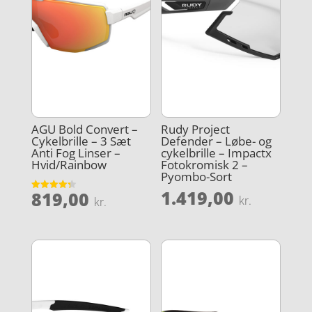
AGU Bold Convert –
Rudy Project
Cykelbrille – 3 Sæt
Defender – Løbe- og
Anti Fog Linser –
cykelbrille – Impactx
Hvid/Rainbow
Fotokromisk 2 –
Pyombo-Sort
1.419,00
819,00
Vurderet
kr.
kr.
4.3
ud af 5