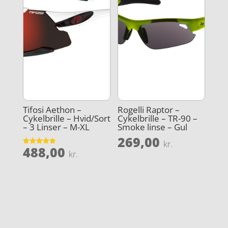
Tifosi Aethon –
Rogelli Raptor –
Cykelbrille – Hvid/Sort
Cykelbrille – TR-90 –
– 3 Linser – M-XL
Smoke linse – Gul
269,00
kr.
488,00
Vurderet
kr.
5
ud af 5