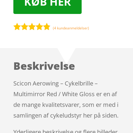
KØB HER
(
4
kundeanmeldelser)
Bedømt
som
4.7
ud af 5
baseret på
Beskrivelse
kundebedø
mmelser
Scicon Aerowing – Cykelbrille –
Multimirror Red / White Gloss er en af
de mange kvalitetsvarer, som er med i
samlingen af cykeludstyr her på siden.
Yderligere beskrivelse og flere billeder