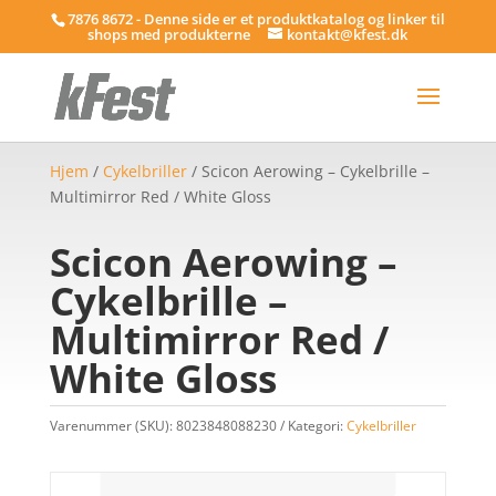
7876 8672 - Denne side er et produktkatalog og linker til
shops med produkterne
kontakt@kfest.dk
Hjem
/
Cykelbriller
/ Scicon Aerowing – Cykelbrille –
Multimirror Red / White Gloss
Scicon Aerowing –
Cykelbrille –
Multimirror Red /
White Gloss
Varenummer (SKU):
8023848088230
Kategori:
Cykelbriller