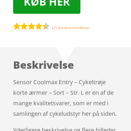
KØB HER
(
21
kundeanmeldelser)
Bedømt
som
4.3
ud af 5
baseret
Beskrivelse
på
kundebedø
mmelser
Sensor Coolmax Entry – Cykeltrøje
korte ærmer – Sort – Str. L er en af de
mange kvalitetsvarer, som er med i
samlingen af cykeludstyr her på siden.
Yderligere beskrivelse og flere billeder