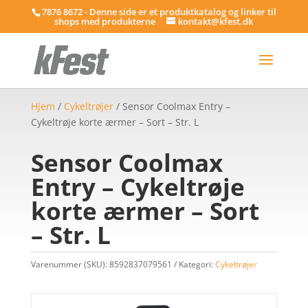
7876 8672 - Denne side er et produktkatalog og linker til
shops med produkterne
kontakt@kfest.dk
Hjem
/
Cykeltrøjer
/ Sensor Coolmax Entry –
Cykeltrøje korte ærmer – Sort – Str. L
Sensor Coolmax
Entry – Cykeltrøje
korte ærmer – Sort
– Str. L
Varenummer (SKU):
8592837079561
Kategori:
Cykeltrøjer