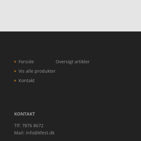
Forside
Oversigt artikler
Vis alle produkter
Kontakt
KONTAKT
Tlf: 7876 8672
Mail:
info@kfest.dk