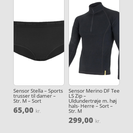
Sensor Stella – Sports
Sensor Merino DF Tee
trusser til damer –
LS Zip –
Str. M – Sort
Uldundertrøje m. høj
hals- Herre – Sort –
65,00
Str. M
kr.
299,00
kr.