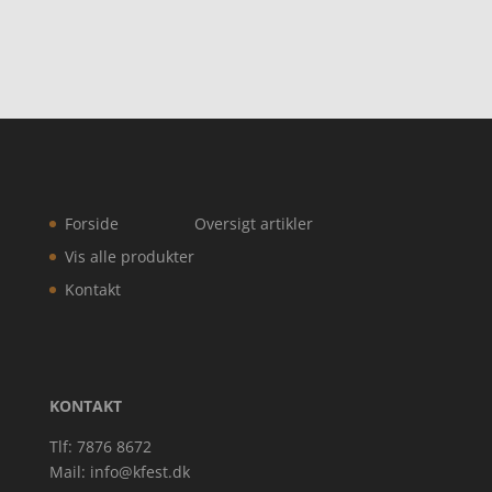
Forside
Oversigt artikler
Vis alle produkter
Kontakt
KONTAKT
Tlf: 7876 8672
Mail:
info@kfest.dk