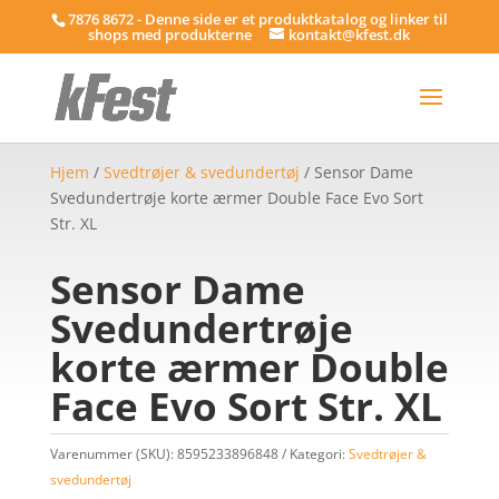
7876 8672 - Denne side er et produktkatalog og linker til
shops med produkterne
kontakt@kfest.dk
Hjem
/
Svedtrøjer & svedundertøj
/ Sensor Dame
Svedundertrøje korte ærmer Double Face Evo Sort
Str. XL
Sensor Dame
Svedundertrøje
korte ærmer Double
Face Evo Sort Str. XL
Varenummer (SKU):
8595233896848
Kategori:
Svedtrøjer &
svedundertøj