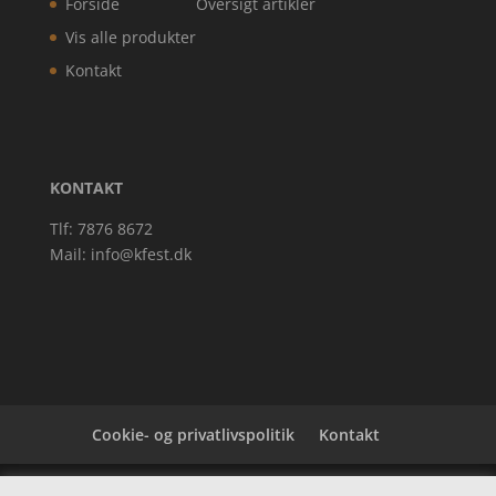
Forside
Oversigt artikler
Vis alle produkter
Kontakt
KONTAKT
Tlf: 7876 8672
Mail:
info@kfest.dk
Cookie- og privatlivspolitik
Kontakt
Denne hjemmeside samler et bredt udvalg af