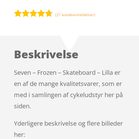
(
21
kundeanmeldelser)
Bedømt
som
4.6
ud af 5
baseret
Beskrivelse
på
kundebedø
mmelser
Seven – Frozen – Skateboard – Lilla er
en af de mange kvalitetsvarer, som er
med i samlingen af cykeludstyr her på
siden.
Yderligere beskrivelse og flere billeder
her: