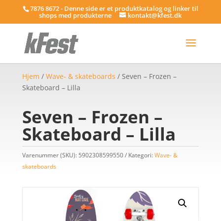
7876 8672 - Denne side er et produktkatalog og linker til
shops med produkterne
kontakt@kfest.dk
Hjem
/
Wave- & skateboards
/ Seven – Frozen –
Skateboard – Lilla
Seven – Frozen –
Skateboard – Lilla
Varenummer (SKU):
5902308599550
Kategori:
Wave- &
skateboards