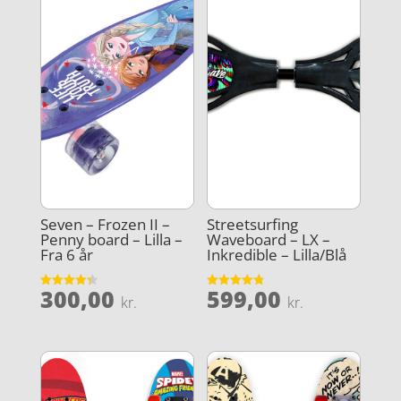
Seven – Frozen II –
Streetsurfing
Penny board – Lilla –
Waveboard – LX –
Fra 6 år
Inkredible – Lilla/Blå
300,00
599,00
Vurderet
Vurderet
kr.
kr.
4.3
4.8
ud af 5
ud af 5