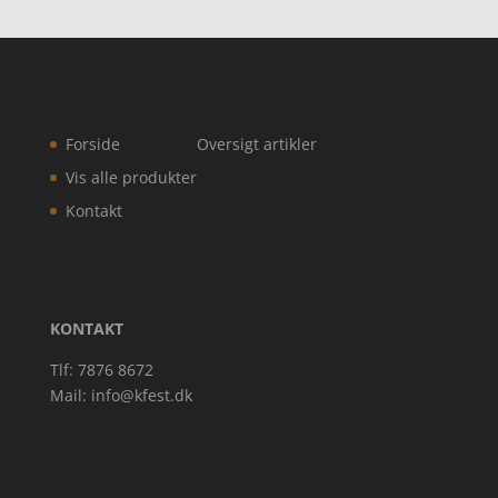
Forside
Oversigt artikler
Vis alle produkter
Kontakt
KONTAKT
Tlf: 7876 8672
Mail:
info@kfest.dk