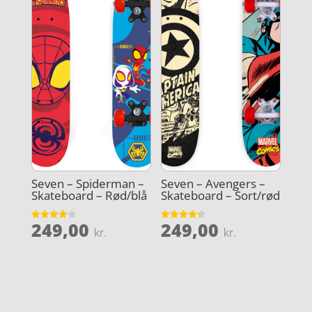
Seven – Spiderman –
Seven – Avengers –
Skateboard – Rød/blå
Skateboard – Sort/rød
249,00
249,00
Vurderet
Vurderet
kr.
kr.
4
4.3
ud af 5
ud af 5