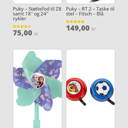
Puky – Støttefod til Z8
Puky – RT 2 – Taske til
samt 18″ og 24″
stel – Fitsch – Blå
cykler
149,00
Vurderet
kr.
75,00
5
Vurderet
kr.
ud af 5
4.3
ud af 5