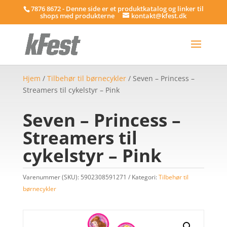
7876 8672 - Denne side er et produktkatalog og linker til
shops med produkterne
kontakt@kfest.dk
Hjem
/
Tilbehør til børnecykler
/ Seven – Princess –
Streamers til cykelstyr – Pink
Seven – Princess –
Streamers til
cykelstyr – Pink
Varenummer (SKU):
5902308591271
Kategori:
Tilbehør til
børnecykler