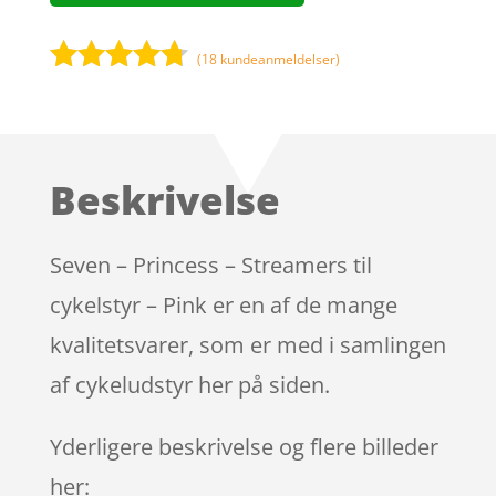
(
18
kundeanmeldelser)
Bedømt
som
4.6
ud af 5
baseret
Beskrivelse
på
kundebedø
mmelser
Seven – Princess – Streamers til
cykelstyr – Pink er en af de mange
kvalitetsvarer, som er med i samlingen
af cykeludstyr her på siden.
Yderligere beskrivelse og flere billeder
her: