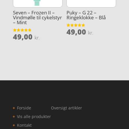
Seven – Frozen II –
Puky – G 22 –
Vindmølle til cykelstyr
Ringeklokke – Blå
– Mint
49,00
Vurderet
kr.
49,00
5
Vurderet
kr.
ud af 5
4.8
ud af 5
Forside
Oversigt artikler
Vis alle produkter
Kontakt