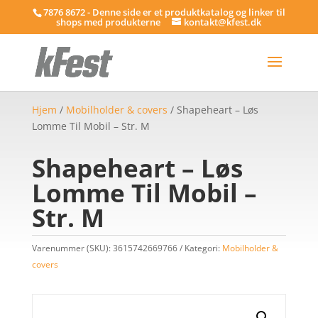
7876 8672 - Denne side er et produktkatalog og linker til
shops med produkterne
kontakt@kfest.dk
Hjem
/
Mobilholder & covers
/ Shapeheart – Løs
Lomme Til Mobil – Str. M
Shapeheart – Løs
Lomme Til Mobil –
Str. M
Varenummer (SKU):
3615742669766
Kategori:
Mobilholder &
covers