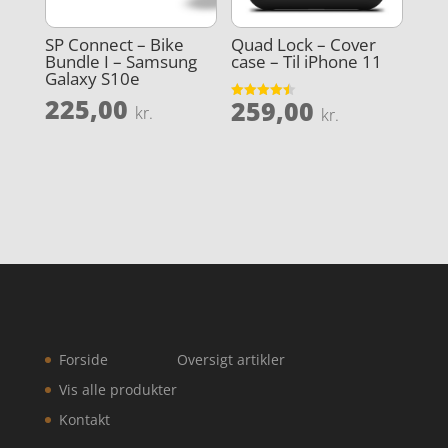
SP Connect – Bike
Quad Lock – Cover
Bundle I – Samsung
case – Til iPhone 11
Galaxy S10e
225,00
259,00
Vurderet
kr.
kr.
4.5
ud af 5
Forside
Oversigt artikler
Vis alle produkter
Kontakt