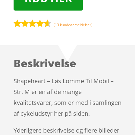
(
13
kundeanmeldelser)
Bedømt
som
4.5
ud af 5
baseret
Beskrivelse
på
kundebedø
mmelser
Shapeheart – Løs Lomme Til Mobil –
Str. M er en af de mange
kvalitetsvarer, som er med i samlingen
af cykeludstyr her på siden.
Yderligere beskrivelse og flere billeder