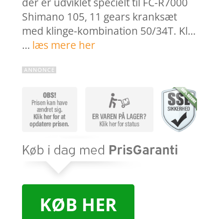
der er udviklet specielt til FC-R7000
Shimano 105, 11 gears kranksæt
med klinge-kombination 50/34T. Kl…
…
læs mere her
KØB HER