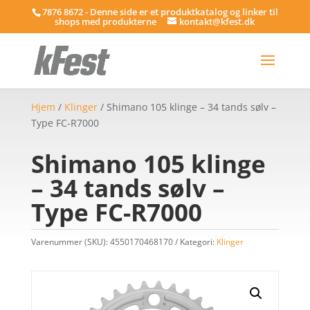
7876 8672 - Denne side er et produktkatalog og linker til
shops med produkterne
kontakt@kfest.dk
Hjem
/
Klinger
/ Shimano 105 klinge – 34 tands sølv –
Type FC-R7000
Shimano 105 klinge
– 34 tands sølv –
Type FC-R7000
Varenummer (SKU):
4550170468170
Kategori:
Klinger