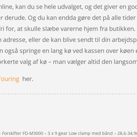
line, kan du se hele udvalget, og det giver en g
r derude. Og du kan endda gøre det på alle tider 
ri for, at skulle slæbe varerne hjem fra butikken
dresse, eller de kan blive sendt til din arbejdspl
n også springe en lang kø ved kassen over køen er
forkerte valg af kø – man vælger altid den langso
Touring
her.
 – Forskifter FD-M3000 – 3 x 9 gear Low clamp med bånd – 28,6-34,