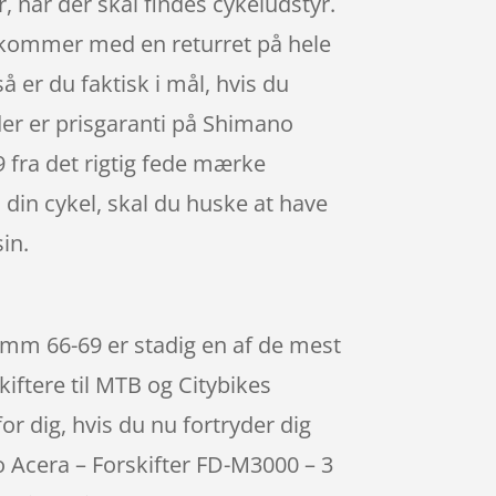
, når der skal findes cykeludstyr.
n kommer med en returret på hele
så er du faktisk i mål, hvis du
der er prisgaranti på Shimano
 fra det rigtig fede mærke
 din cykel, skal du huske at have
in.
mm 66-69 er stadig en af de mest
kiftere til MTB og Citybikes
or dig, hvis du nu fortryder dig
o Acera – Forskifter FD-M3000 – 3