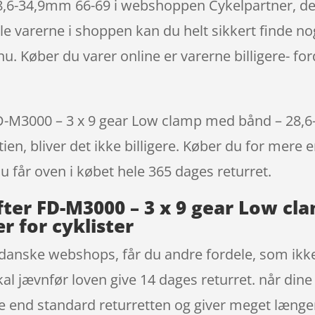
,6-34,9mm 66-69 i webshoppen Cykelpartner, der 
le varerne i shoppen kan du helt sikkert finde nog
nu. Køber du varer online er varerne billigere- f
-M3000 – 3 x 9 gear Low clamp med bånd – 28,6-3
en, bliver det ikke billigere. Køber du for mere e
Du får oven i købet hele 365 dages returret.
fter FD-M3000 – 3 x 9 gear Low cl
 for cyklister
danske webshops, får du andre fordele, som ikke
l jævnfør loven give 14 dages returret. når dine 
e end standard returretten og giver meget længe