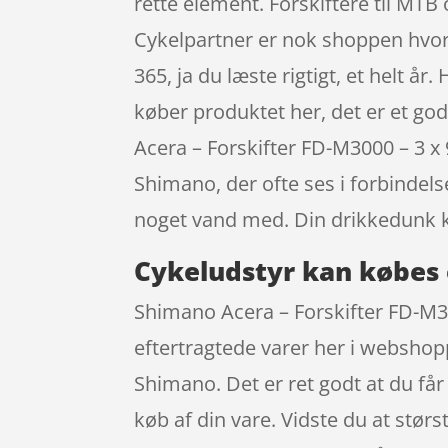
rette element. Forskiftere til MTB
Cykelpartner er nok shoppen hvor 
365, ja du læste rigtigt, et helt år
køber produktet her, det er et god
Acera – Forskifter FD-M3000 – 3 
Shimano, der ofte ses i forbindels
noget vand med. Din drikkedunk k
Cykeludstyr kan købes 
Shimano Acera – Forskifter FD-M3
eftertragtede varer her i webshopp
Shimano. Det er ret godt at du får
køb af din vare. Vidste du at stø