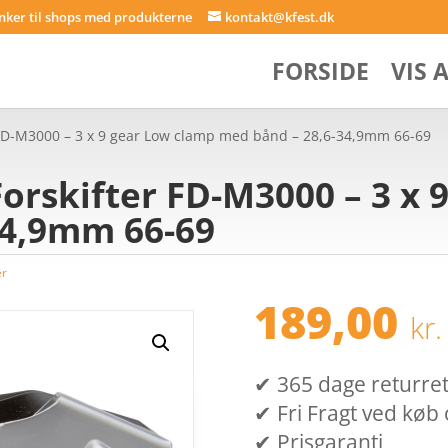
inker til shops med produkterne
kontakt@kfest.dk
FORSIDE
VIS 
 FD-M3000 – 3 x 9 gear Low clamp med bånd – 28,6-34,9mm 66-69
orskifter FD-M3000 – 3 x 
34,9mm 66-69
er
189,00
kr.
✔ 365 dage returret (
✔ Fri Fragt ved køb 
✔ Prisgaranti