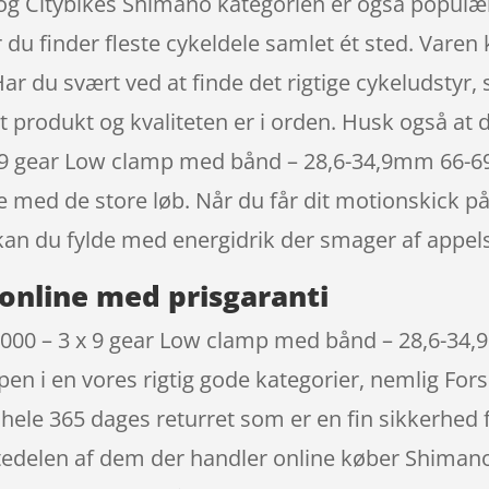
 og Citybikes Shimano kategorien er også populær
du finder fleste cykeldele samlet ét sted. Vare
. Har du svært ved at finde det rigtige cykeludstyr, 
t produkt og kvaliteten er i orden. Husk også at 
x 9 gear Low clamp med bånd – 28,6-34,9mm 66-69
e med de store løb. Når du får dit motionskick på
an du fylde med energidrik der smager af appels
online med prisgaranti
000 – 3 x 9 gear Low clamp med bånd – 28,6-34,9
en i en vores rigtig gode kategorier, nemlig Fors
 hele 365 dages returret som er en fin sikkerhed f
rstedelen af dem der handler online køber Shiman