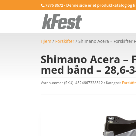
7876 8672 - Denne side er et produktkatalog og l
Hjem
/
Forskifter
/ Shimano Acera – Forskifter
Shimano Acera – F
med bånd – 28,6-
Varenummer (SKU):
4524667338512
Kategori:
Forskift