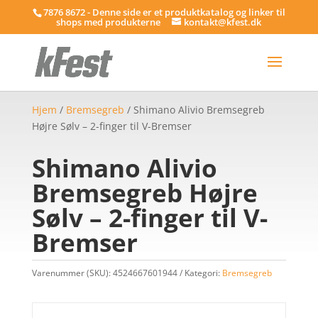
7876 8672 - Denne side er et produktkatalog og linker til
shops med produkterne
kontakt@kfest.dk
Hjem
/
Bremsegreb
/ Shimano Alivio Bremsegreb
Højre Sølv – 2-finger til V-Bremser
Shimano Alivio
Bremsegreb Højre
Sølv – 2-finger til V-
Bremser
Varenummer (SKU):
4524667601944
Kategori:
Bremsegreb