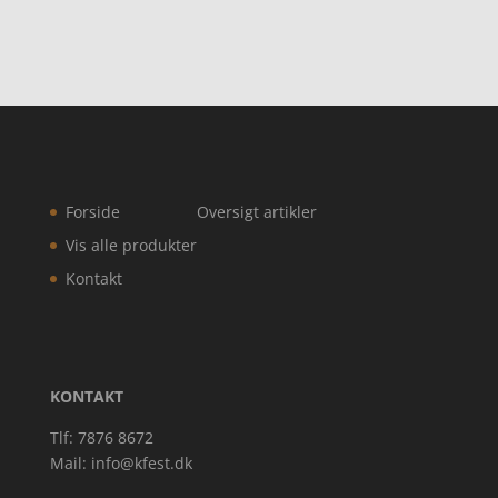
Forside
Oversigt artikler
Vis alle produkter
Kontakt
KONTAKT
Tlf: 7876 8672
Mail:
info@kfest.dk