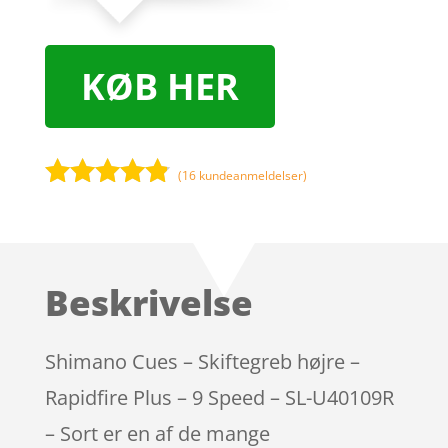
KØB HER
(
16
kundeanmeldelser)
Bedømt
som
4.7
ud af 5
baseret på
Beskrivelse
kundebedø
mmelser
Shimano Cues – Skiftegreb højre –
Rapidfire Plus – 9 Speed – SL-U40109R
– Sort er en af de mange