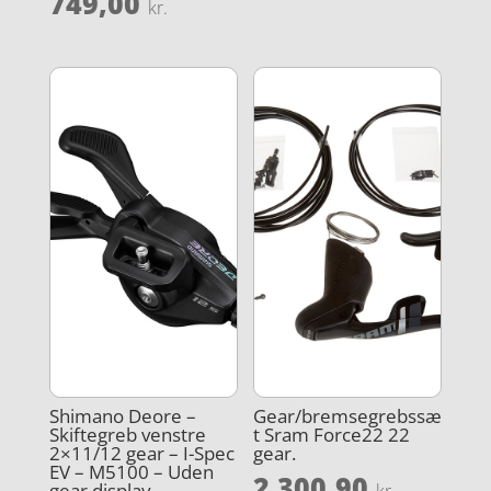
749,00
kr.
Shimano Deore –
Gear/bremsegrebssæ
Skiftegreb venstre
t Sram Force22 22
2×11/12 gear – I-Spec
gear.
EV – M5100 – Uden
2.300,90
gear display
kr.