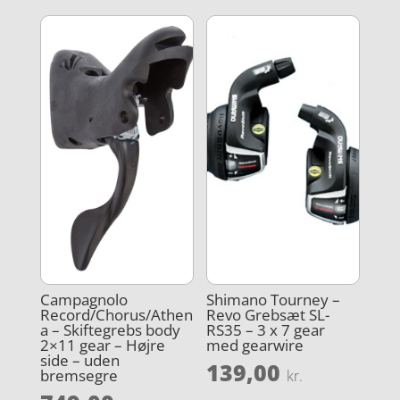
Campagnolo
Shimano Tourney –
Record/Chorus/Athen
Revo Grebsæt SL-
a – Skiftegrebs body
RS35 – 3 x 7 gear
2×11 gear – Højre
med gearwire
side – uden
139,00
bremsegre
kr.