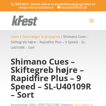
7876 8672 - Denne side er et produktkatalog og linker til
shops med produkterne
kontakt@kfest.dk
Hjem
/
Gearvælger & drejegreb
/ Shimano Cues –
Skiftegreb højre – Rapidfire Plus – 9 Speed – SL-
U40109R – Sort
Shimano Cues –
Skiftegreb højre –
Rapidfire Plus – 9
Speed – SL-U40109R
– Sort
Varenummer (SKU):
4550170231590
Kategori:
Gearvælger &