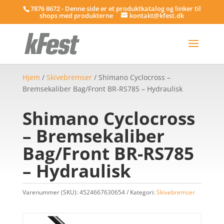
7876 8672 - Denne side er et produktkatalog og linker til
shops med produkterne
kontakt@kfest.dk
Hjem
/
Skivebremser
/ Shimano Cyclocross –
Bremsekaliber Bag/Front BR-RS785 – Hydraulisk
Shimano Cyclocross
– Bremsekaliber
Bag/Front BR-RS785
– Hydraulisk
Varenummer (SKU):
4524667630654
Kategori:
Skivebremser