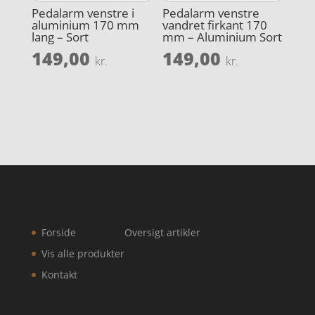
Pedalarm venstre i
Pedalarm venstre
aluminium 170 mm
vandret firkant 170
lang – Sort
mm – Aluminium Sort
149,00
149,00
kr.
kr.
Forside
Oversigt artikler
Vis alle produkter
Kontakt