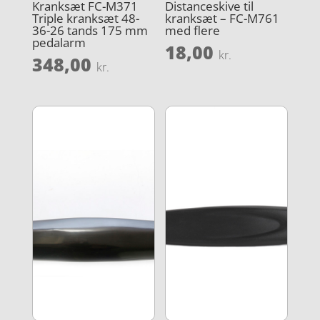
Kranksæt FC-M371
Distanceskive til
Triple kranksæt 48-
kranksæt – FC-M761
36-26 tands 175 mm
med flere
pedalarm
18,00
kr.
348,00
kr.