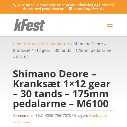
7876 8672 - Denne side er et produktkatalog og linker til
shops med produkterne
kontakt@kfest.dk
Hjem
/
Kranksæt & pedalarme
/ Shimano Deore –
Kranksæt 1×12 gear – 30 tands – 175mm pedalarme
– M6100
Shimano Deore –
Kranksæt 1×12 gear
– 30 tands – 175mm
pedalarme – M6100
Varenummer (SKU):
4550170617578
Kategori:
Kranksæt &
pedalarme