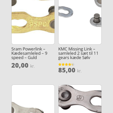
Sram Powerlink –
KMC Missing Link –
Kædesamleled – 9
samleled 2 sæt til 11
speed – Guld
gears kæde Sølv
20,00
kr.
85,00
Vurderet
kr.
4.3
ud af 5