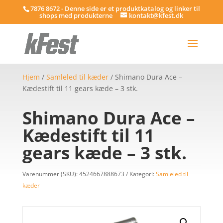
7876 8672 - Denne side er et produktkatalog og linker til
shops med produkterne
kontakt@kfest.dk
Hjem
/
Samleled til kæder
/ Shimano Dura Ace –
Kædestift til 11 gears kæde – 3 stk.
Shimano Dura Ace –
Kædestift til 11
gears kæde – 3 stk.
Varenummer (SKU):
4524667888673
Kategori:
Samleled til
kæder