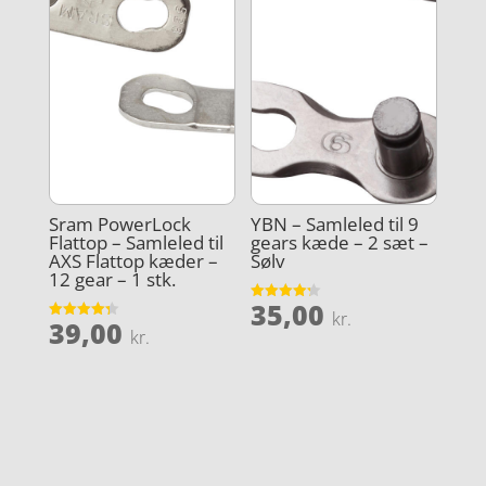
Sram PowerLock
YBN – Samleled til 9
Flattop – Samleled til
gears kæde – 2 sæt –
AXS Flattop kæder –
Sølv
12 gear – 1 stk.
35,00
Vurderet
kr.
39,00
4.2
Vurderet
kr.
ud af 5
4.3
ud af 5