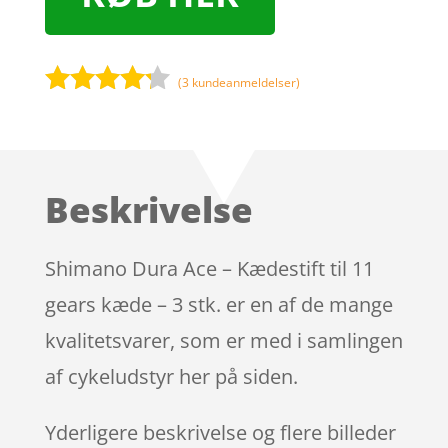
(
3
kundeanmeldelser)
Bedømt
som
4.1
ud af 5
baseret
Beskrivelse
på
kundebedø
mmelser
Shimano Dura Ace – Kædestift til 11
gears kæde – 3 stk. er en af de mange
kvalitetsvarer, som er med i samlingen
af cykeludstyr her på siden.
Yderligere beskrivelse og flere billeder