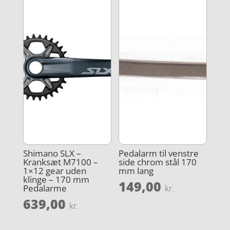
Shimano SLX –
Pedalarm til venstre
Kranksæt M7100 –
side chrom stål 170
1×12 gear uden
mm lang
klinge – 170 mm
149,00
Pedalarme
kr.
639,00
kr.