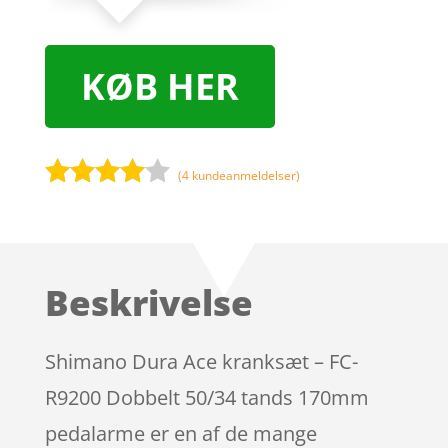
KØB HER
(
4
kundeanmeldelser)
Bedømt
som
3.9
ud af 5
baseret
Beskrivelse
på
kundebed
ømmels
Shimano Dura Ace kranksæt – FC-
er
R9200 Dobbelt 50/34 tands 170mm
pedalarme er en af de mange