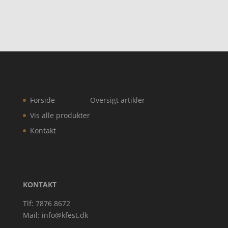
Forside
Oversigt artikler
Vis alle produkter
Kontakt
KONTAKT
Tlf: 7876 8672
Mail:
info@kfest.dk