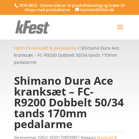
7876 8672 - Denne side er et produktkatalog og linker til
shops med produkterne
kontakt@kfest.dk
Hjem
/
Kranksæt & pedalarme
/ Shimano Dura Ace
kranksæt – FC-R9200 Dobbelt 50/34 tands 170mm
pedalarme
Shimano Dura Ace
kranksæt – FC-
R9200 Dobbelt 50/34
tands 170mm
pedalarme
Varenummer (SKU):
4550170893989
Kategori:
Kranksæt &