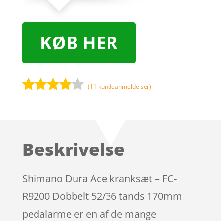
KØB HER
(
11
kundeanmeldelser)
Bedømt
som
3.8
ud af 5
baseret
Beskrivelse
på
kundebed
ømmels
Shimano Dura Ace kranksæt – FC-
er
R9200 Dobbelt 52/36 tands 170mm
pedalarme er en af de mange