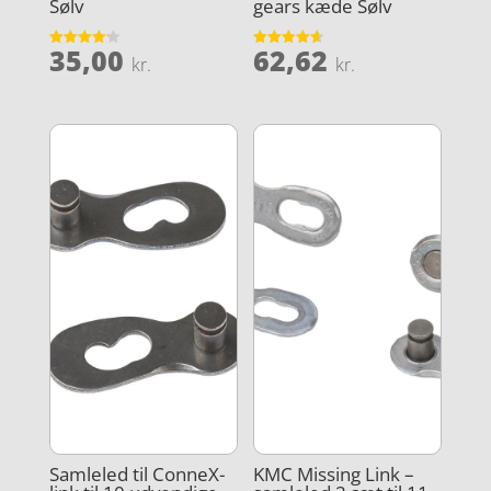
Sølv
gears kæde Sølv
35,00
62,62
Vurderet
Vurderet
kr.
kr.
4.2
4.6
ud af 5
ud af 5
Samleled til ConneX-
KMC Missing Link –