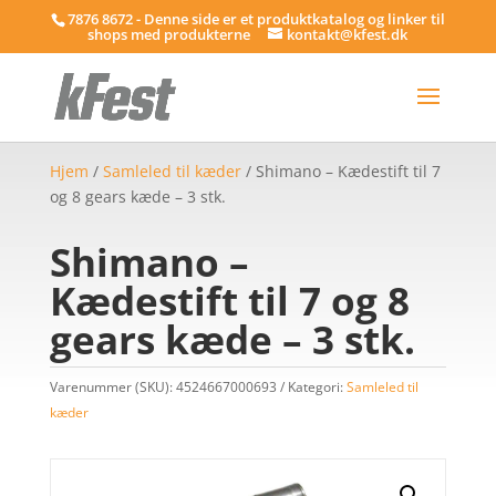
7876 8672 - Denne side er et produktkatalog og linker til
shops med produkterne
kontakt@kfest.dk
Hjem
/
Samleled til kæder
/ Shimano – Kædestift til 7
og 8 gears kæde – 3 stk.
Shimano –
Kædestift til 7 og 8
gears kæde – 3 stk.
Varenummer (SKU):
4524667000693
Kategori:
Samleled til
kæder