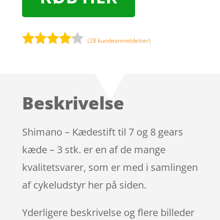
(
28
kundeanmeldelser)
Bedømt
som
4
ud af 5
baseret
Beskrivelse
på
kundebed
ømmels
Shimano – Kædestift til 7 og 8 gears
er
kæde – 3 stk. er en af de mange
kvalitetsvarer, som er med i samlingen
af cykeludstyr her på siden.
Yderligere beskrivelse og flere billeder