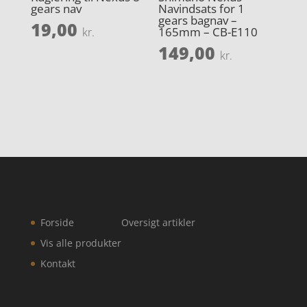
gears nav
Navindsats for 1
gears bagnav –
19,00
165mm – CB-E110
kr.
149,00
kr.
Forside
Oversigt artikler
Vis alle produkter
Kontakt