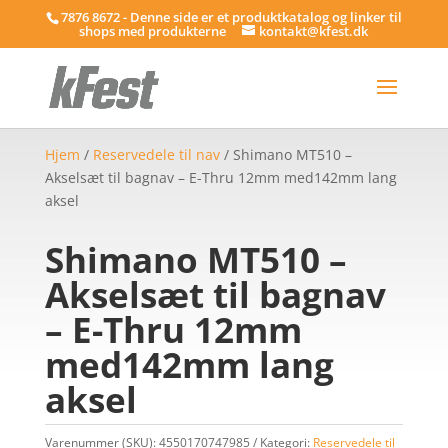
7876 8672 - Denne side er et produktkatalog og linker til
shops med produkterne
kontakt@kfest.dk
Hjem
/
Reservedele til nav
/ Shimano MT510 –
Akselsæt til bagnav – E-Thru 12mm med142mm lang
aksel
Shimano MT510 –
Akselsæt til bagnav
– E-Thru 12mm
med142mm lang
aksel
Varenummer (SKU):
4550170747985
Kategori:
Reservedele til