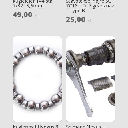
kuglelejer 144 stk
Støvdæksel højre SG-
7/32″ 5,6mm
7C18 – Til 7 gears nav
– Type B
49,00
kr.
25,00
kr.
Kuglering til Nexus 8
Shimano Nexus –