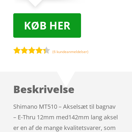
KØB HER
(
6
kundeanmeldelser)
Bedømt
som
4.2
ud af 5
baseret
Beskrivelse
på
kundebedø
mmelser
Shimano MT510 – Akselsæt til bagnav
– E-Thru 12mm med142mm lang aksel
er en af de mange kvalitetsvarer, som