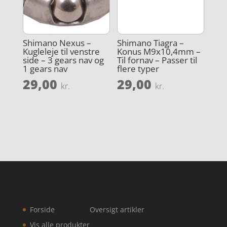
Shimano Nexus –
Shimano Tiagra –
Kugleleje til venstre
Konus M9x10,4mm –
side – 3 gears nav og
Til fornav – Passer til
1 gears nav
flere typer
29,00
29,00
kr.
kr.
Forside
Oversigt artikler
Vis alle produkter