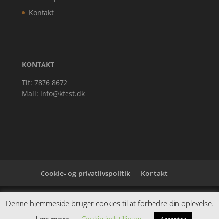
Kontakt
KONTAKT
Tlf: 7876 8672
Mail:
info@kfest.dk
Cookie- og privatlivspolitik
Kontakt
Denne hjemmeside samler et bredt udvalg af
Denne hjemmeside bruger cookies til at forbedre din oplevelse.
spændende varer. Siden er et affiiliatesite, og nogle
Læs mere
Cookie indstillinger