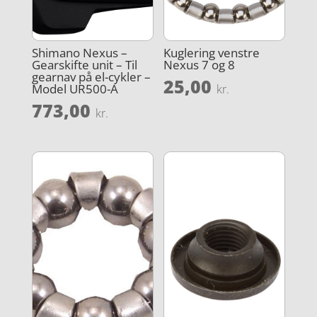
Shimano Nexus –
Kuglering venstre
Gearskifte unit – Til
Nexus 7 og 8
gearnav på el-cykler –
25,00
Model UR500-A
kr.
773,00
kr.