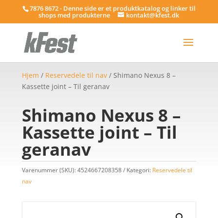
7876 8672 - Denne side er et produktkatalog og linker til
shops med produkterne
kontakt@kfest.dk
Hjem
/
Reservedele til nav
/ Shimano Nexus 8 –
Kassette joint – Til geranav
Shimano Nexus 8 –
Kassette joint – Til
geranav
Varenummer (SKU):
4524667208358
Kategori:
Reservedele til
nav