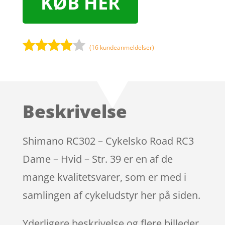
KØB HER
(
16
kundeanmeldelser)
Bedømt
som
3.8
ud af 5
baseret
Beskrivelse
på
kundebed
ømmels
Shimano RC302 – Cykelsko Road RC3
er
Dame – Hvid – Str. 39 er en af de
mange kvalitetsvarer, som er med i
samlingen af cykeludstyr her på siden.
Yderligere beskrivelse og flere billeder