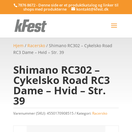
7876 8672 - Denne side er et produktkatalog og linker til
shops med produkterne
kontakt@kfest.dk
Hjem
/
Racersko
/ Shimano RC302 – Cykelsko Road
RC3 Dame – Hvid – Str. 39
Shimano RC302 –
Cykelsko Road RC3
Dame – Hvid – Str.
39
Varenummer (SKU):
4550170908515
Kategori:
Racersko