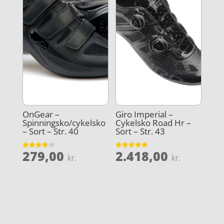
OnGear –
Giro Imperial –
Spinningsko/cykelsko
Cykelsko Road Hr –
– Sort – Str. 40
Sort – Str. 43
279,00
2.418,00
Vurderet
Vurderet
kr.
kr.
4.2
5
ud af 5
ud af 5