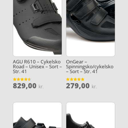
AGU R610 – Cykelsko
OnGear –
Road – Unisex – Sort –
Spinningsko/cykelsko
Str. 41
– Sort – Str. 41
829,00
279,00
Vurderet
Vurderet
kr.
kr.
4.5
4.8
ud af 5
ud af 5