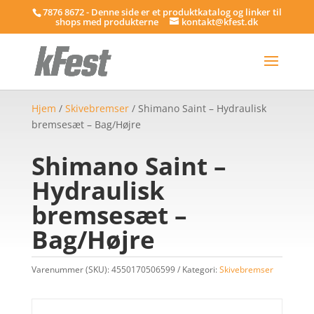
7876 8672 - Denne side er et produktkatalog og linker til
shops med produkterne
kontakt@kfest.dk
Hjem
/
Skivebremser
/ Shimano Saint – Hydraulisk
bremsesæt – Bag/Højre
Shimano Saint –
Hydraulisk
bremsesæt –
Bag/Højre
Varenummer (SKU):
4550170506599
Kategori:
Skivebremser