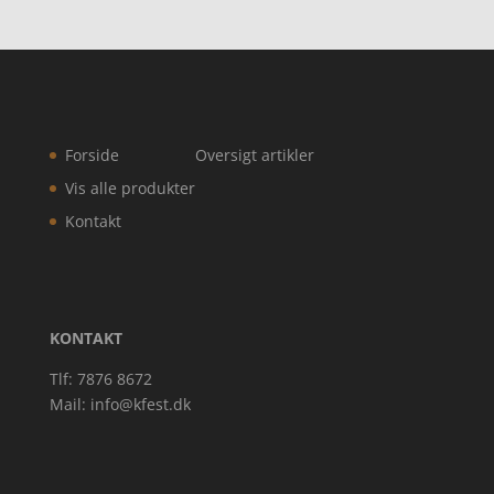
Forside
Oversigt artikler
Vis alle produkter
Kontakt
KONTAKT
Tlf: 7876 8672
Mail:
info@kfest.dk