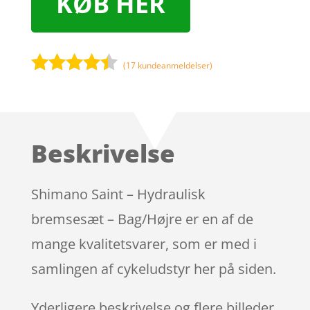
KØB HER
(
17
kundeanmeldelser)
Bedømt
som
4.3
ud af 5
baseret
Beskrivelse
på
kundebedø
mmelser
Shimano Saint – Hydraulisk
bremsesæt – Bag/Højre er en af de
mange kvalitetsvarer, som er med i
samlingen af cykeludstyr her på siden.
Yderligere beskrivelse og flere billeder