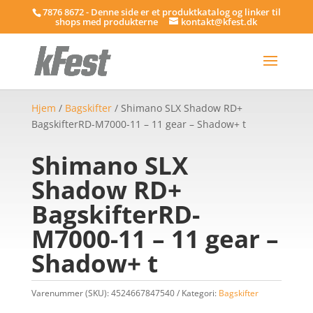
7876 8672 - Denne side er et produktkatalog og linker til
shops med produkterne
kontakt@kfest.dk
Hjem
/
Bagskifter
/ Shimano SLX Shadow RD+
BagskifterRD-M7000-11 – 11 gear – Shadow+ t
Shimano SLX
Shadow RD+
BagskifterRD-
M7000-11 – 11 gear –
Shadow+ t
Varenummer (SKU):
4524667847540
Kategori:
Bagskifter