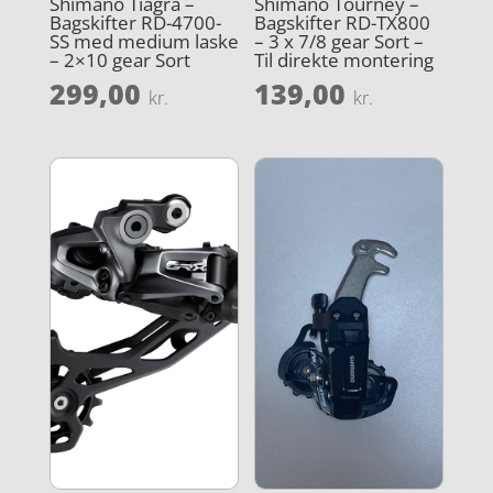
Shimano Tiagra –
Shimano Tourney –
Bagskifter RD-4700-
Bagskifter RD-TX800
SS med medium laske
– 3 x 7/8 gear Sort –
– 2×10 gear Sort
Til direkte montering
299,00
139,00
kr.
kr.