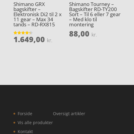
Shimano GRX
Shimano Tourney –
bagskifter –
Bagskifter RD-TY200
Elektronisk Di2 til 2 x
Sort – Til 6 eller 7 gear
11 gear – Max 34
– Med klo til
tands – RD-RX815
montering
88,00
kr.
1.649,00
Vurderet
kr.
4.3
ud af 5
Forside
Oversigt artikler
Vis alle produkter
Kontakt