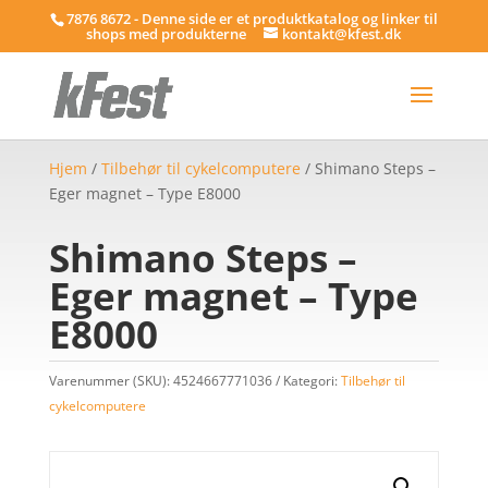
7876 8672 - Denne side er et produktkatalog og linker til
shops med produkterne
kontakt@kfest.dk
Hjem
/
Tilbehør til cykelcomputere
/ Shimano Steps –
Eger magnet – Type E8000
Shimano Steps –
Eger magnet – Type
E8000
Varenummer (SKU):
4524667771036
Kategori:
Tilbehør til
cykelcomputere