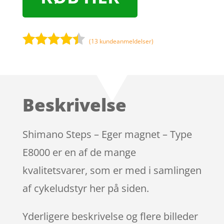
(
13
kundeanmeldelser)
Bedømt
som
4.3
ud af 5
baseret
Beskrivelse
på
kundebedø
mmelser
Shimano Steps – Eger magnet – Type
E8000 er en af de mange
kvalitetsvarer, som er med i samlingen
af cykeludstyr her på siden.
Yderligere beskrivelse og flere billeder