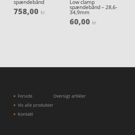
spændebånd
Low clamp
spændebånd – 28,6-
758,00
34,9mm
kr.
60,00
kr.
Forside
Oversigt artikler
Vis alle produkter
Kontakt