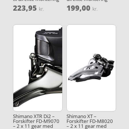
223,95
199,00
kr.
kr.
Shimano XTR Di2 –
Shimano XT –
Forskifter FD-M9070
Forskifter FD-M8020
– 2 x 11 gear med
– 2 x 11 gear med