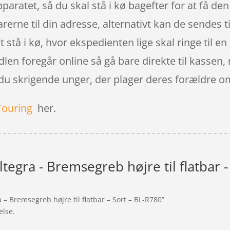
apparatet, så du skal stå i kø bagefter for at få de
rerne til din adresse, alternativt kan de sendes t
at stå i kø, hvor ekspedienten lige skal ringe til e
andlen foregår online så gå bare direkte til kassen
u skrigende unger, der plager deres forældre om
Touring
her.
egra - Bremsegreb højre til flatbar -
 – Bremsegreb højre til flatbar – Sort – BL-R780”
else.