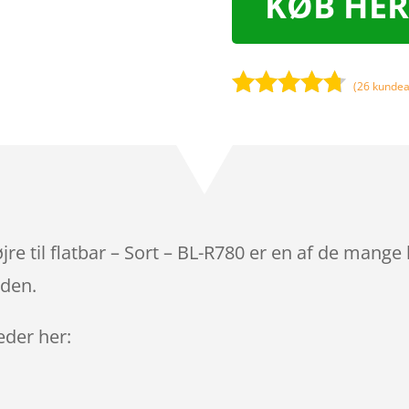
KØB HER
(
26
kundea
Bedømt
som
4.6
ud af 5
baseret
på
kundebedø
mmelser
e til flatbar – Sort – BL-R780 er en af de mange 
iden.
leder her: