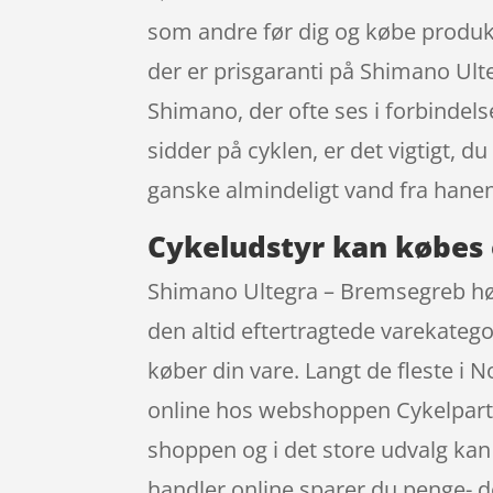
som andre før dig og købe produktet 
der er prisgaranti på Shimano Ulte
Shimano, der ofte ses i forbindel
sidder på cyklen, er det vigtigt,
ganske almindeligt vand fra hanen
Cykeludstyr kan købes 
Shimano Ultegra – Bremsegreb højr
den altid eftertragtede varekateg
køber din vare. Langt de fleste i 
online hos webshoppen Cykelpartne
shoppen og i det store udvalg kan 
handler online sparer du penge- d