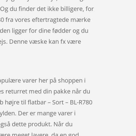
Og du finder det ikke billigere, for
780 fra vores eftertragtede mærke
den ligger for dine fødder og du
vejs. Denne væske kan fx være
populære varer her på shoppen i
es returret med din pakke når du
højre til flatbar – Sort – BL-R780
ylden. Der er mange varer i
 også dette produkt. Når du
være meget lavere, da en god