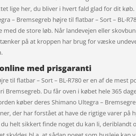
lige her, du bliver i hvert fald glad for dit køb. 
gra – Bremsegreb højre til flatbar – Sort – BL-R
se med de store løb. Når landevejen eller skovbun
 du tænker på at kroppen har brug for væske unde
.
online med prisgaranti
e til flatbar – Sort – BL-R780 er en af de mest 
ori Bremsegreb. Du får oven i købet hele 365 dag
Norden køber deres Shimano Ultegra – Bremsegreb 
r, der har forstået at have de rigtige varer på h
du helt sikkert finde noget du kan li, deriblandt
et skyldes bl.a. at sådan noget som husleje kan 