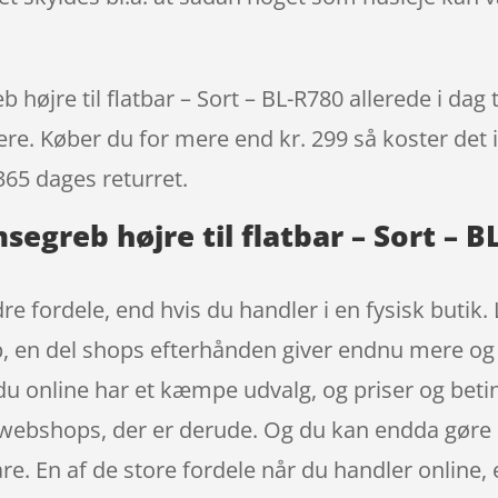
øjre til flatbar – Sort – BL-R780 allerede i dag t
igere. Køber du for mere end kr. 299 så koster det i
365 dages returret.
egreb højre til flatbar – Sort – B
re fordele, end hvis du handler i en fysisk butik.
øb, en del shops efterhånden giver endnu mere og 
u online har et kæmpe udvalg, og priser og beting
webshops, der er derude. Og du kan endda gøre de
re. En af de store fordele når du handler online, e