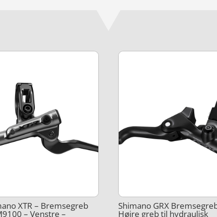
mano XTR – Bremsegreb
Shimano GRX Bremsegreb
9100 – Venstre –
Højre greb til hydraulisk