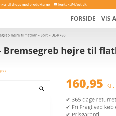
inker til shops med produkterne
kontakt@kfest.dk
FORSIDE
VIS 
reb højre til flatbar – Sort – BL-R780
Bremsegreb højre til flatb
greb
160,95
kr.
✔ 365 dage returret (
✔ Fri Fragt ved køb 
✔ Prisgaranti