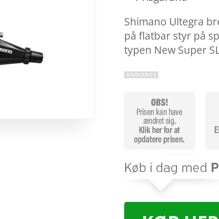
Shimano Ultegra br
på flatbar styr på s
typen New Super S