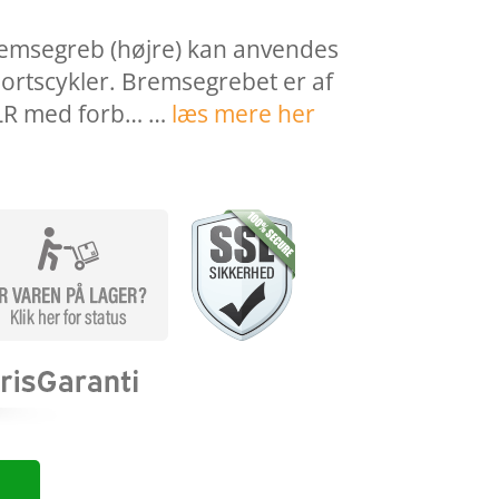
emsegreb (højre) kan anvendes
portscykler. Bremsegrebet er af
LR med forb… …
læs mere her