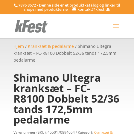
7876 8672 - Denne side er et produktkatalog og linker til
shops med produkterne
kontakt@kfest.dk
Hjem
/
Kranksæt & pedalarme
/ Shimano Ultegra
kranksæt – FC-R8100 Dobbelt 52/36 tands 172,5mm
pedalarme
Shimano Ultegra
kranksæt – FC-
R8100 Dobbelt 52/36
tands 172,5mm
pedalarme
Varenummer (SKU):
4550170894054
Kategori:
Kranksæt &