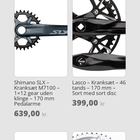
Shimano SLX –
Lasco – Kranksæt – 46
Kranksæt M7100 –
tands – 170 mm –
1×12 gear uden
Sort med sort disc
klinge – 170 mm
399,00
Pedalarme
kr.
639,00
kr.