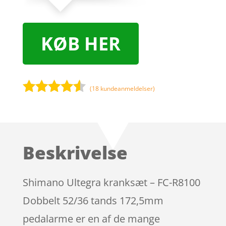
KØB HER
(
18
kundeanmeldelser)
Bedømt
som
4.4
ud af 5
baseret
Beskrivelse
på
kundebedø
mmelser
Shimano Ultegra kranksæt – FC-R8100
Dobbelt 52/36 tands 172,5mm
pedalarme er en af de mange