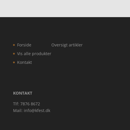
Forside
Oversigt artikler
Vis alle produkter
Kontakt
KONTAKT
Tlf: 7876 8672
Mail:
info@kfest.dk