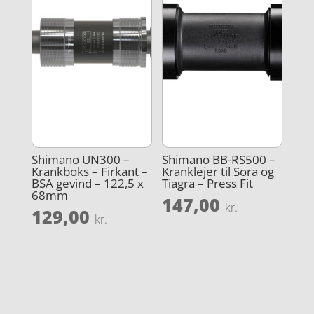
Shimano UN300 –
Shimano BB-RS500 –
Krankboks – Firkant –
Kranklejer til Sora og
BSA gevind – 122,5 x
Tiagra – Press Fit
68mm
147,00
kr.
129,00
kr.