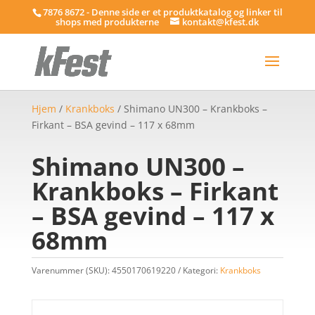
7876 8672 - Denne side er et produktkatalog og linker til
shops med produkterne
kontakt@kfest.dk
Hjem
/
Krankboks
/ Shimano UN300 – Krankboks –
Firkant – BSA gevind – 117 x 68mm
Shimano UN300 –
Krankboks – Firkant
– BSA gevind – 117 x
68mm
Varenummer (SKU):
4550170619220
Kategori:
Krankboks