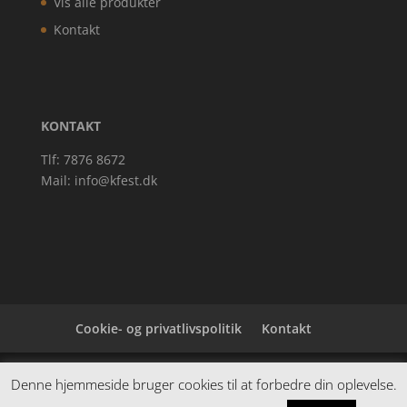
Vis alle produkter
Kontakt
KONTAKT
Tlf: 7876 8672
Mail:
info@kfest.dk
Cookie- og privatlivspolitik
Kontakt
Denne hjemmeside samler et bredt udvalg af
Denne hjemmeside bruger cookies til at forbedre din oplevelse.
spændende varer. Siden er et affiiliatesite, og nogle