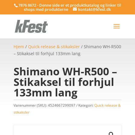
7876 8672 - Denne side er et produktkatalog og linker til
shops med produkterne
kontakt@kfest.dk
Hjem
/
Quick release & stikaksler
/ Shimano WH-R500
– Stikaksel til forhjul 133mm lang
Shimano WH-R500 –
Stikaksel til forhjul
133mm lang
Varenummer (SKU):
4524667299097
Kategori:
Quick release &
stikaksler