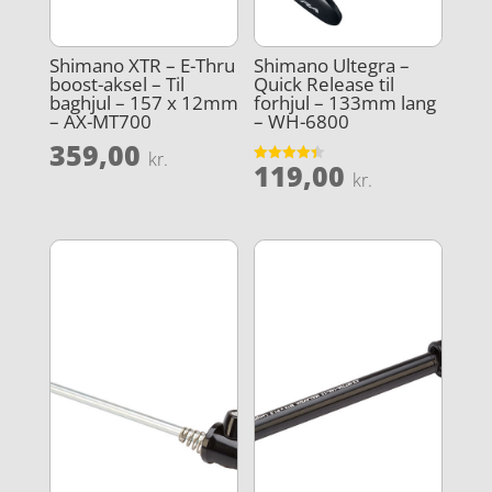
Shimano XTR – E-Thru
Shimano Ultegra –
boost-aksel – Til
Quick Release til
baghjul – 157 x 12mm
forhjul – 133mm lang
– AX-MT700
– WH-6800
359,00
kr.
119,00
Vurderet
kr.
4.4
ud af 5