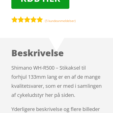
(
5
kundeanmeldelser)
Bedømt
som
5
ud
af 5
baseret på
Beskrivelse
kundebedøm
melser
Shimano WH-R500 – Stikaksel til
forhjul 133mm lang er en af de mange
kvalitetsvarer, som er med i samlingen
af cykeludstyr her på siden.
Yderligere beskrivelse og flere billeder