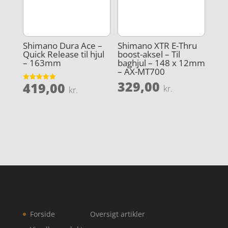
Shimano Dura Ace –
Shimano XTR E-Thru
Quick Release til hjul
boost-aksel – Til
– 163mm
baghjul – 148 x 12mm
– AX-MT700
329,00
419,00
Vurderet
kr.
kr.
5
ud af 5
Forside
Oversigt artikler