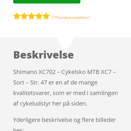
(
19
kundeanmeldelser)
Bedømt
som
5
ud
af 5
baseret på
Beskrivelse
kundebedøm
melser
Shimano XC702 – Cykelsko MTB XC7 –
Sort – Str. 47 er en af de mange
kvalitetsvarer, som er med i samlingen
af cykeludstyr her på siden.
Yderligere beskrivelse og flere billeder
her: