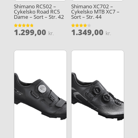
Shimano RC502 –
Shimano XC702 –
Cykelsko Road RC5
Cykelsko MTB XC7 –
Dame – Sort – Str. 42
Sort – Str. 44
1.299,00
1.349,00
Vurderet
Vurderet
kr.
kr.
4.8
4.1
ud af 5
ud af 5