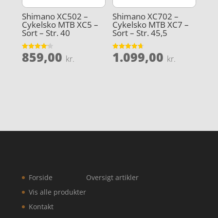
Shimano XC502 –
Shimano XC702 –
Cykelsko MTB XC5 –
Cykelsko MTB XC7 –
Sort – Str. 40
Sort – Str. 45,5
859,00
1.099,00
Vurderet
Vurderet
kr.
kr.
4.2
4.7
ud af 5
ud af 5
Forside
Oversigt artikler
Vis alle produkter
Kontakt