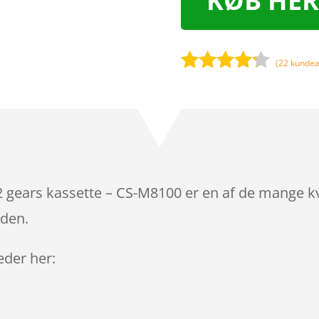
KØB HER
(
22
kundea
Bedømt
som
4.1
ud af 5
baseret
på
kundebedø
mmelser
12 gears kassette – CS-M8100 er en af de mange kv
iden.
leder her: