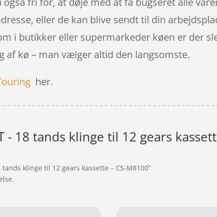
 også fri for, at døje med at få bugseret alle vare
adresse, eller de kan blive sendt til din arbejdspl
om i butikker eller supermarkeder køen er der sle
lg af kø – man vælger altid den langsomste.
Touring
her.
- 18 tands klinge til 12 gears kasset
 tands klinge til 12 gears kassette – CS-M8100”
else.