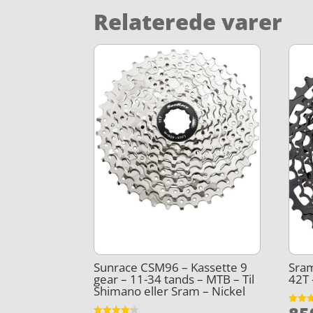
Relaterede varer
Sunrace CSM96 – Kassette 9
Sram
gear – 11-34 tands – MTB – Til
42T 
Shimano eller Sram – Nickel
Vurder