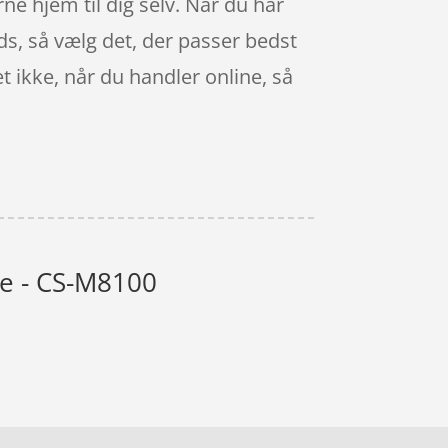
rne hjem til dig selv. Når du har
ads, så vælg det, der passer bedst
t ikke, når du handler online, så
te - CS-M8100