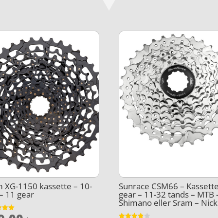
 XG-1150 kassette – 10-
Sunrace CSM66 – Kassette
– 11 gear
gear – 11-32 tands – MTB –
Shimano eller Sram – Nick
et