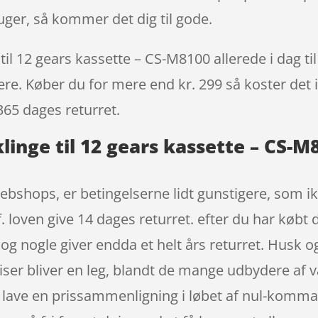
ger, så kommer det dig til gode.
il 12 gears kassette – CS-M8100 allerede i dag ti
igere. Køber du for mere end kr. 299 så koster det i
365 dages returret.
linge til 12 gears kassette – CS-M
ebshops, er betingelserne lidt gunstigere, som ikk
 loven give 14 dages returret. efter du har købt 
og nogle giver endda et helt års returret. Husk 
ser bliver en leg, blandt de mange udbydere af va
a lave en prissammenligning i løbet af nul-komm