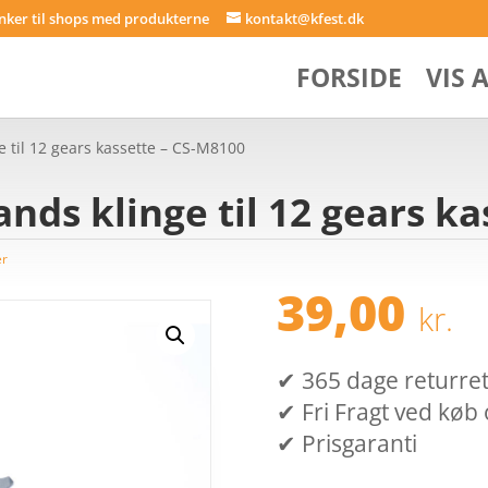
inker til shops med produkterne
kontakt@kfest.dk
FORSIDE
VIS 
e til 12 gears kassette – CS-M8100
ands klinge til 12 gears k
er
39,00
kr.
✔ 365 dage returret (
✔ Fri Fragt ved køb 
✔ Prisgaranti