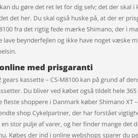
, kan du gøre det ret let for dig selv; det der skal
det det her. Du skal også huske på, at der er pri
M8100 fra det rigtig fede mærke Shimano, der i ma
kke lave beynderfejlen og ikke have noget væske
elsin.
online med prisgaranti
12 gears kassette – CS-M8100 kan på grund af dens
assetter. Du bliver ved købet også tildelt hele 3
de fleste shoppere i Danmark køber Shimano XT – 
ndte shop Cykelpartner, der har forstået vigtighe
 en stor pulje af varer, og her finder mange det d
e nu. Købes der ind i online webshops sparer du