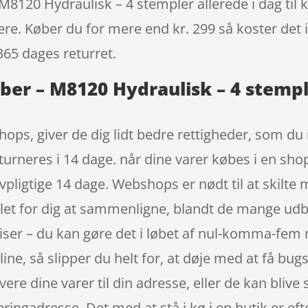
120 Hydraulisk – 4 stempler allerede i dag til 
igere. Køber du for mere end kr. 299 så koster det i
365 dages returret.
er – M8120 Hydraulisk – 4 stempl
ops, giver de dig lidt bedre rettigheder, som du 
turneres i 14 dage. når dine varer købes i en sho
pligtige 14 dage. Webshops er nødt til at skilte
r let for dig at sammenligne, blandt de mange udb
riser – du kan gøre det i løbet af nul-komma-fem
ne, så slipper du helt for, at døje med at få bugse
vere dine varer til din adresse, eller de kan blive 
veringadresse. Det med at stå i kø i en butik er 