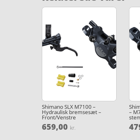
Shimano SLX M7100 –
Shim
Hydraulisk bremsesæt –
– M7
Front/Venstre
stem
659,00
47
kr.