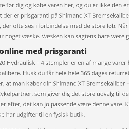
 før dig og købe varen her, og du er ikke den en
t der er prisgaranti på Shimano XT Bremsekalibe
er ofte ses i forbindelse med de store løb. Når d
har noget væske. Væsken kan sagtens bare være g
online med prisgaranti
 Hydraulisk – 4 stempler er en af mange varer h
ibere. Husk du får hele hele 365 dages returret
r, at man køber din Shimano XT Bremsekaliber –
elpartner, som giver dig det store udvalg til de r
er efter, det kan jo passende være denne vare. K
har udgifter til en fysisk butik.