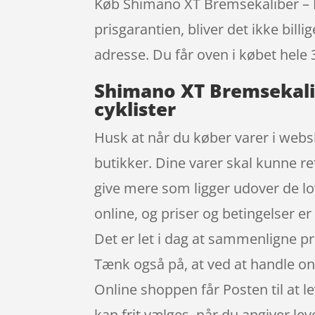
Køb Shimano XT Bremsekaliber – M8
prisgarantien, bliver det ikke bill
adresse. Du får oven i købet hele 
Shimano XT Bremsekalib
cyklister
Husk at når du køber varer i websh
butikker. Dine varer skal kunne re
give mere som ligger udover de lov
online, og priser og betingelser e
Det er let i dag at sammenligne p
Tænk også på, at ved at handle onli
Online shoppen får Posten til at le
kan frit vælges, når du angiver le