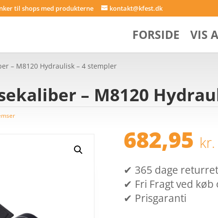
inker til shops med produkterne
kontakt@kfest.dk
FORSIDE
VIS 
er – M8120 Hydraulisk – 4 stempler
ekaliber – M8120 Hydraul
emser
682,95
kr.
✔ 365 dage returret (
✔ Fri Fragt ved køb 
✔ Prisgaranti