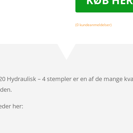
KØB HER
(
0
kundeanmeldelser)
 Hydraulisk – 4 stempler er en af de mange kval
iden.
leder her: