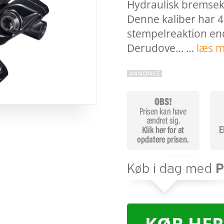
Hydraulisk bremseka
Denne kaliber har 4
stempelreaktion en
Derudove… …
læs m