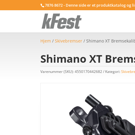
7876 8672 - Denne side er et produktkatalog og l
Hjem
/
Skivebremser
/ Shimano XT Bremsekalib
Shimano XT Brems
Varenummer (SKU):
4550170442682
Kategori:
Skivebr