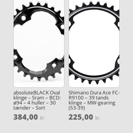
absoluteBLACK Oval
Shimano Dura Ace FC-
klinge – Sram – BCD:
R9100 – 39 tands
ø94 – 4 huller – 30
klinge – MW-gearing
tænder – Sort
(53-39)
384,00
225,00
kr.
kr.