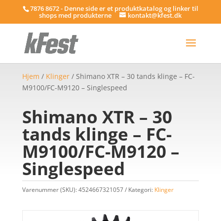
7876 8672 - Denne side er et produktkatalog og linker til
shops med produkterne
kontakt@kfest.dk
Hjem
/
Klinger
/ Shimano XTR – 30 tands klinge – FC-
M9100/FC-M9120 – Singlespeed
Shimano XTR – 30
tands klinge – FC-
M9100/FC-M9120 –
Singlespeed
Varenummer (SKU):
4524667321057
Kategori:
Klinger