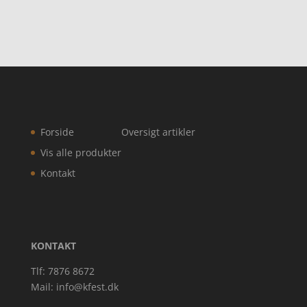
Forside
Oversigt artikler
Vis alle produkter
Kontakt
KONTAKT
Tlf: 7876 8672
Mail:
info@kfest.dk