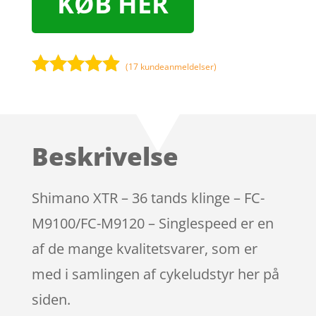
KØB HER
(
17
kundeanmeldelser)
Bedømt
som
4.8
ud af 5
baseret på
Beskrivelse
kundebedø
mmelser
Shimano XTR – 36 tands klinge – FC-
M9100/FC-M9120 – Singlespeed er en
af de mange kvalitetsvarer, som er
med i samlingen af cykeludstyr her på
siden.