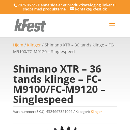
7876 8672 - Denne side er et produktkatalog og linker til
shops med produkterne
kontakt@kfest.dk
Hjem
/
Klinger
/ Shimano XTR – 36 tands klinge – FC-
M9100/FC-M9120 – Singlespeed
Shimano XTR – 36
tands klinge – FC-
M9100/FC-M9120 –
Singlespeed
Varenummer (SKU):
4524667321026
Kategori:
Klinger