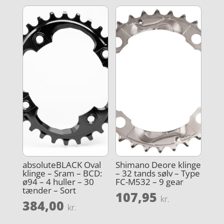
absoluteBLACK Oval
Shimano Deore klinge
klinge – Sram – BCD:
– 32 tands sølv – Type
ø94 – 4 huller – 30
FC-M532 – 9 gear
tænder – Sort
107,95
kr.
384,00
kr.